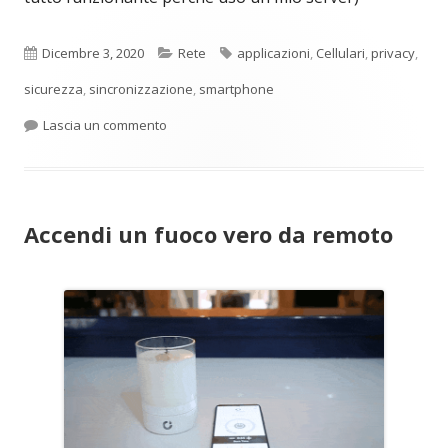
Pubblicato
Categorie
Tag
Dicembre 3, 2020
Rete
applicazioni
,
Cellulari
,
privacy
,
sicurezza
,
sincronizzazione
,
smartphone
per App centralizzate o su server proprietario
Lascia un commento
Accendi un fuoco vero da remoto