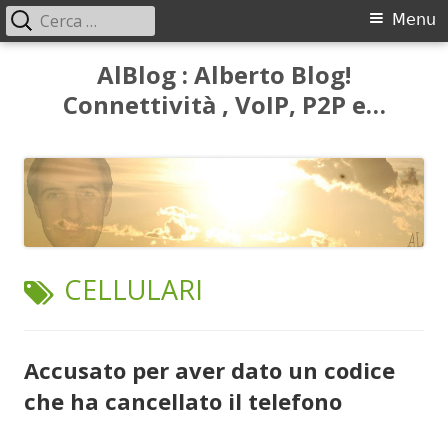
Ricerca
Menu
Menu
per:
principale
Vai
AlBlog : Alberto Blog!
al
Connettività , VoIP, P2P e…
contenuto
TAG:
CELLULARI
Accusato per aver dato un codice
che ha cancellato il telefono