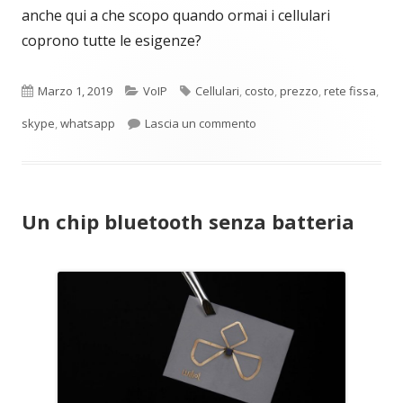
anche qui a che scopo quando ormai i cellulari
coprono tutte le esigenze?
Pubblicato
Categorie
Tag
Marzo 1, 2019
VoIP
Cellulari
,
costo
,
prezzo
,
rete fissa
,
per Il futuro del VoIP è ince
skype
,
whatsapp
Lascia un commento
Un chip bluetooth senza batteria