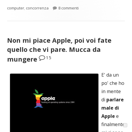
su Non basta criticare: bisogn
computer
,
concorrenza
8 commenti
Non mi piace Apple, poi voi fate
quello che vi pare. Mucca da
15
mungere
E' da un
po' che ho
in mente
di
parlare
male di
Apple
e
finalmente