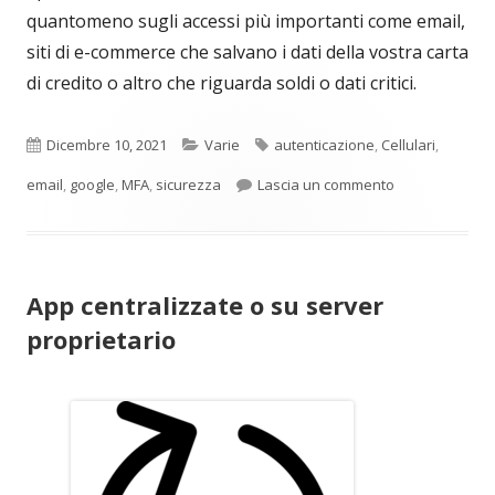
quantomeno sugli accessi più importanti come email,
siti di e-commerce che salvano i dati della vostra carta
di credito o altro che riguarda soldi o dati critici.
Pubblicato
Categorie
Tag
Dicembre 10, 2021
Varie
autenticazione
,
Cellulari
,
per MFA 2FA Aut
email
,
google
,
MFA
,
sicurezza
Lascia un commento
App centralizzate o su server
proprietario