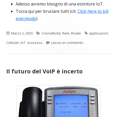
Adesso avremo bisogno di una estintore IoT.
Tocca qui per bruciare tutti (cit.
Click here to kill
everybody
).
Pubblicato
Categorie
Tag
Marzo 2, 2020
Connettività
,
Rete
,
Risate
applicazioni
,
per Accendi un fuoco
Cellulari
,
IoT
,
sicurezza
Lascia un commento
Il futuro del VoIP è incerto