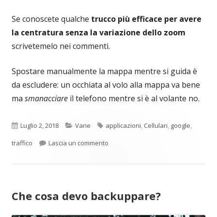
Se conoscete qualche
trucco più efficace per avere
la centratura senza la variazione dello zoom
scrivetemelo nei commenti.
Spostare manualmente la mappa mentre si guida è
da escludere: un occhiata al volo alla mappa va bene
ma
smanacciare
il telefono mentre si è al volante no.
Pubblicato
Categorie
Tag
Luglio 2, 2018
Varie
applicazioni
,
Cellulari
,
google
,
per Evitare il traffico con Google Maps
traffico
Lascia un commento
Che cosa devo backuppare?