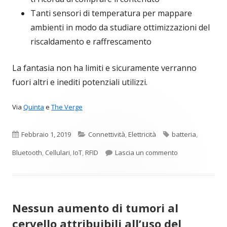
Tanti sensori di temperatura per mappare
ambienti in modo da studiare ottimizzazioni del
riscaldamento e raffrescamento
La fantasia non ha limiti e sicuramente verranno
fuori altri e inediti potenziali utilizzi.
Via
Quinta
e
The Verge
Pubblicato
Categorie
Tag
Febbraio 1, 2019
Connettività
,
Elettricità
batteria
,
per Un chip blu
Bluetooth
,
Cellulari
,
IoT
,
RFID
Lascia un commento
Nessun aumento di tumori al
cervello attribuibili all’uso del