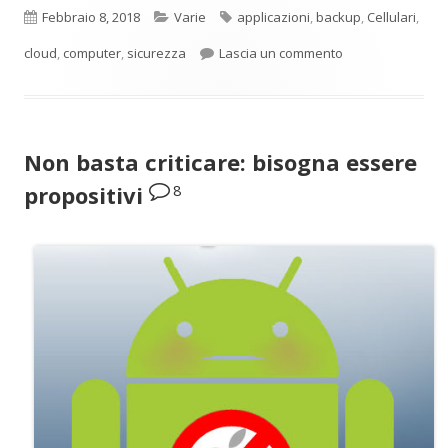
Pubblicato
Categorie
Tag
Febbraio 8, 2018
Varie
applicazioni
,
backup
,
Cellulari
,
per Che cosa de
cloud
,
computer
,
sicurezza
Lascia un commento
Non basta criticare: bisogna essere
8
propositivi