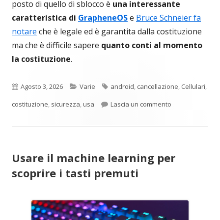
posto di quello di sblocco è
una interessante
caratteristica di
GrapheneOS
e
Bruce Schneier fa
notare
che è legale ed è garantita dalla costituzione
ma che è difficile sapere
quanto conti al momento
la costituzione
.
Pubblicato
Categorie
Tag
Agosto 3, 2026
Varie
android
,
cancellazione
,
Cellulari
,
per Accusato per
costituzione
,
sicurezza
,
usa
Lascia un commento
Usare il machine learning per
scoprire i tasti premuti