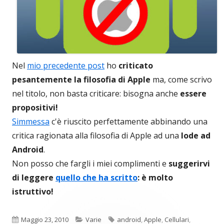
Nel
mio precedente post
ho
criticato
pesantemente la filosofia di Apple
ma, come scrivo
nel titolo, non basta criticare: bisogna anche
essere
propositivi!
Simmessa
c'è riuscito perfettamente abbinando una
critica ragionata alla filosofia di Apple ad una
lode ad
Android
.
Non posso che fargli i miei complimenti e
suggerirvi
di leggere
quello che ha scritto
: è molto
istruttivo!
Pubblicato
Categorie
Tag
Maggio 23, 2010
Varie
android
,
Apple
,
Cellulari
,