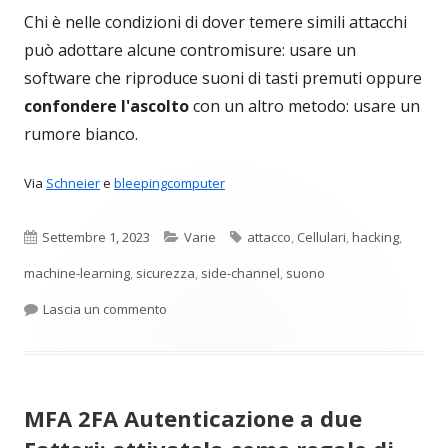
Chi è nelle condizioni di dover temere simili attacchi
può adottare alcune contromisure: usare un
software che riproduce suoni di tasti premuti oppure
confondere l'ascolto
con un altro metodo: usare un
rumore bianco.
Via
Schneier
e
bleepingcomputer
Pubblicato
Categorie
Tag
Settembre 1, 2023
Varie
attacco
,
Cellulari
,
hacking
,
machine-learning
,
sicurezza
,
side-channel
,
suono
per Usare il machine learning per scoprire i tas
Lascia un commento
MFA 2FA Autenticazione a due