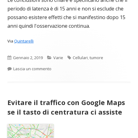
periodo di latenza è di 15 anni e non si esclude che
possano esistere effetti che si manifestino dopo 15
anni quindi l'osservazione continua.
Via
Quintarelli
Pubblicato
Categorie
Tag
Gennaio 2, 2019
Varie
Cellulari
,
tumore
per Nessun aumento di tumori al cervello attribu
Lascia un commento
Evitare il traffico con Google Maps
se il tasto di centratura ci assiste