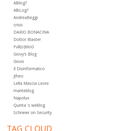
Alblog?
AlbLog?
AndreaBeggi
crisis
DARIO BONACINA
Dottor Blaster
Full(o)bloG
Giovy’s Blog
Gioxx
Il Disinformatico
jtheo
Lella Mascia Leoni
manteblog
Napolux
Quinta 's weblog
Schneier on Security
TAG CLOUD