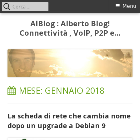
Ricerca
Menu
Menu
per:
principale
Vai
AlBlog : Alberto Blog!
al
Connettività , VoIP, P2P e…
contenuto
MESE:
GENNAIO 2018
La scheda di rete che cambia nome
dopo un upgrade a Debian 9