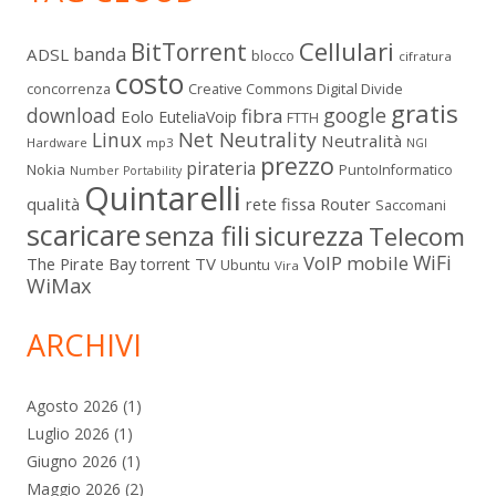
Cellulari
BitTorrent
banda
ADSL
blocco
cifratura
costo
Digital Divide
concorrenza
Creative Commons
gratis
download
google
fibra
Eolo
EuteliaVoip
FTTH
Linux
Net Neutrality
Neutralità
Hardware
mp3
NGI
prezzo
pirateria
Nokia
PuntoInformatico
Number Portability
Quintarelli
qualità
rete fissa
Router
Saccomani
scaricare
senza fili
sicurezza
Telecom
WiFi
VoIP mobile
The Pirate Bay
TV
torrent
Ubuntu
Vira
WiMax
ARCHIVI
Agosto 2026
(1)
Luglio 2026
(1)
Giugno 2026
(1)
Maggio 2026
(2)