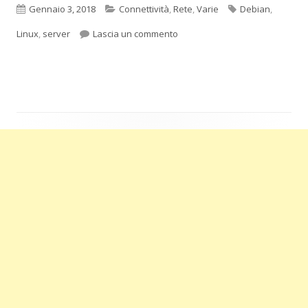
Pubblicato
Categorie
Tag
Gennaio 3, 2018
Connettività
,
Rete
,
Varie
Debian
,
per La scheda di rete che cam
Linux
,
server
Lascia un commento
Barra
laterale
principale