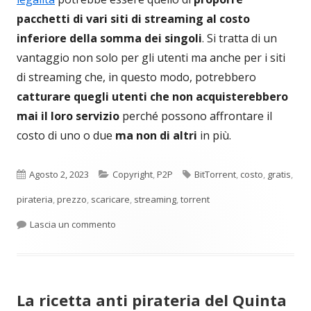
pacchetti di vari siti di streaming al costo
inferiore della somma dei singoli
. Si tratta di un
vantaggio non solo per gli utenti ma anche per i siti
di streaming che, in questo modo, potrebbero
catturare quegli utenti che non acquisterebbero
mai il loro servizio
perché possono affrontare il
costo di uno o due
ma non di altri
in più.
Pubblicato
Categorie
Tag
Agosto 2, 2023
Copyright
,
P2P
BitTorrent
,
costo
,
gratis
,
pirateria
,
prezzo
,
scaricare
,
streaming
,
torrent
per Pacchetti di piattaforme di streaming invec
Lascia un commento
La ricetta anti pirateria del Quinta