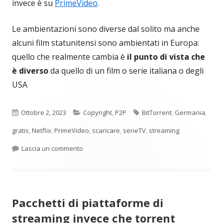
invece è su
PrimeVideo
.
Le ambientazioni sono diverse dal solito ma anche
alcuni film statunitensi sono ambientati in Europa:
quello che realmente cambia è
il punto di vista che
è diverso
da quello di un film o serie italiana o degli
USA
Pubblicato
Categorie
Tag
Ottobre 2, 2023
Copyright
,
P2P
BitTorrent
,
Germania
,
gratis
,
Netflix
,
PrimeVideo
,
scaricare
,
serieTV
,
streaming
per Serie TV che anni fa non avresti mai visto
Lascia un commento
Pacchetti di piattaforme di
streaming invece che torrent