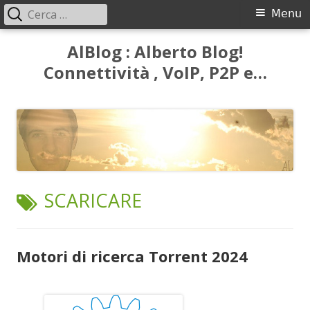
Ricerca
Menu
Menu
per:
principale
Vai
AlBlog : Alberto Blog!
al
Connettività , VoIP, P2P e…
contenuto
TAG:
SCARICARE
Motori di ricerca Torrent 2024