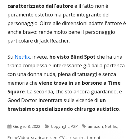
caratterizzato dall'autore
e il fatto non è
puramente estetico ma parte integrante del
personaggio. Oltre alle dimensioni adatte l'attore è
anche bravo: rende molto bene il personaggio
particolare di Jack Reacher.
Su
Netflix
, invece,
ho visto Blind Spot
che ha una
trama complessa e interessante già dalla partenza
con una donna nuda, piena di tatuaggi e senza
memoria che
viene trova in un borsone a Time
Square
. La seconda, che sto ancora guardando, è
Good Doctor incentrata sulle vicende di
un
bravissimo specializzando chirurgo autistico
.
Pubblicato
Categorie
Tag
Giugno 8, 2022
Copyright
,
P2P
amazon
,
Netflix
,
PrimeVideo
,
scaricare
,
serieTV
,
streaming
,
torrent