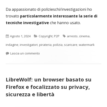
Da appassionato di polizieschi/investigazioni ho
trovato
particolarmente interessante la serie di
tecniche investigative
che hanno usato.
Pubblicato
Categorie
Tag
Agosto 1, 2024
Copyright
,
P2P
arresto
,
cinema
,
indagine
,
investigatori
,
pirateria
,
polizia
,
scaricare
,
watermark
per Tecniche investigative anti piracy all’avang
Lascia un commento
LibreWolf: un browser basato su
Firefox e focalizzato su privacy,
sicurezza e libertà