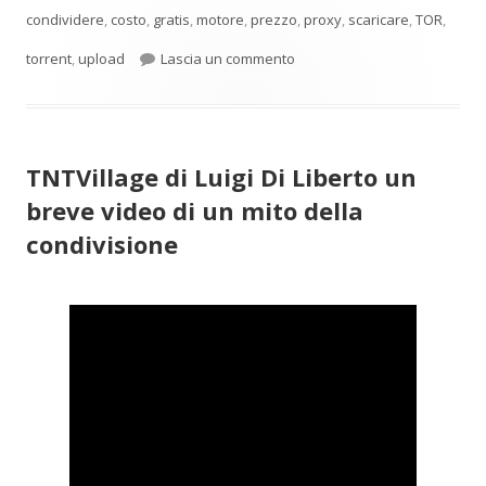
condividere
,
costo
,
gratis
,
motore
,
prezzo
,
proxy
,
scaricare
,
TOR
,
per Motori di ricerca torrent a
torrent
,
upload
Lascia un commento
TNTVillage di Luigi Di Liberto un
breve video di un mito della
condivisione