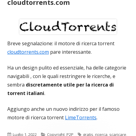
cloudtorrents.com
Breve segnalazione: il motore di ricerca torrent
cloudtorrents.com
pare interessante.
Ha un design pulito ed essenziale, ha delle categorie
navigabili , con le quali restringere le ricerche, e
sembra
discretamente utile per la ricerca di
torrent italiani
.
Aggiungo anche un nuovo indirizzo per il famoso
motore di ricerca torrent
LimeTorrents
.
Pubblicato
Categorie
Tag
Luglio 1, 2022
Copyright
,
P2P
gratis
,
ricerca
,
scaricare
,