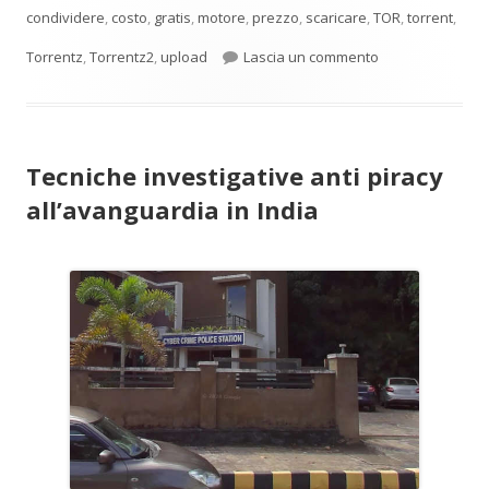
condividere
,
costo
,
gratis
,
motore
,
prezzo
,
scaricare
,
TOR
,
torrent
,
per Motori di ric
Torrentz
,
Torrentz2
,
upload
Lascia un commento
Tecniche investigative anti piracy
all’avanguardia in India