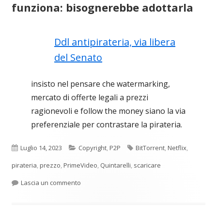
funziona: bisognerebbe adottarla
Ddl antipirateria, via libera
del Senato
insisto nel pensare che watermarking,
mercato di offerte legali a prezzi
ragionevoli e follow the money siano la via
preferenziale per contrastare la pirateria.
Pubblicato
Categorie
Tag
Luglio 14, 2023
Copyright
,
P2P
BitTorrent
,
Netflix
,
pirateria
,
prezzo
,
PrimeVideo
,
Quintarelli
,
scaricare
per La ricetta anti pirateria del Quinta funzio
Lascia un commento