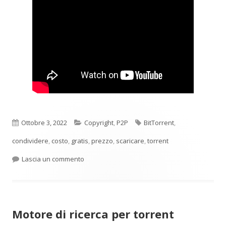
Pubblicato
Categorie
Tag
Ottobre 3, 2022
Copyright
,
P2P
BitTorrent
,
condividere
,
costo
,
gratis
,
prezzo
,
scaricare
,
torrent
per TNTVillage di Luigi Di Liberto un breve vide
Lascia un commento
Motore di ricerca per torrent