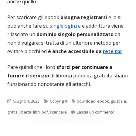
anche quello.
Per scaricare gli ebook
bisogna registrarsi
e lo si
può anche fare su
singlelogin.re
e addirittura viene
rilasciato un
dominio singolo personalizzato
da
non divulgare: si tratta di un ulteriore metodo per
evitare blocchi ed
è anche accessibile da
rete tor
Pare quindi che i loro
sforzi per continuare a
fornire il servizio
di libreria pubblica gratuita stiano
funzionando nonostante gli attacchi.
Pubblicato
Categorie
Tag
Giugno 1, 2023
Copyright
download
,
ebook
,
giustizia
,
per Z-Librar
gratis
,
libertà
,
libri
,
pdf
,
scaricare
Lascia un commento