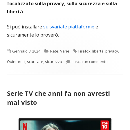
focalizzato sulla privacy, sulla sicurezza e sulla
libertà
.
Si può installare
su svariate piattaforme
e
sicuramente lo proverò.
Pubblicato
Categorie
Tag
Gennaio 8, 2024
Rete
,
Varie
Firefox
,
libertà
,
privacy
,
per LibreWolf
Quintarelli
,
scaricare
,
sicurezza
Lascia un commento
Serie TV che anni fa non avresti
mai visto