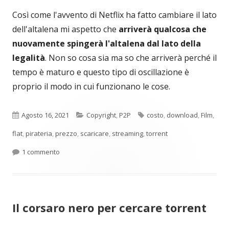
Così come l'avvento di Netflix ha fatto cambiare il lato
dell'altalena mi aspetto che
arriverà qualcosa che
nuovamente spingerà l'altalena dal lato della
legalità
. Non so cosa sia ma so che arriverà perché il
tempo è maturo e questo tipo di oscillazione è
proprio il modo in cui funzionano le cose.
Pubblicato
Categorie
Tag
Agosto 16, 2021
Copyright
,
P2P
costo
,
download
,
Film
,
flat
,
pirateria
,
prezzo
,
scaricare
,
streaming
,
torrent
su Piratare film con Torrent o usare streaming legali? L’
1 commento
Il corsaro nero per cercare torrent