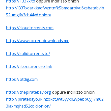
https://1337x.to
oppure indirizzo onion
http://l337xdarkkaqfwzntnfk5bmoaroivtl6xsbatabvlb
52umg6v3ch44yd.onion/
https://cloudtorrents.com
https://www.torrentdownloads.me
https://solidtorrents.to/
https://ilcorsaronero.link
https://btdig.com
https://thepiratebay.org
oppure indirizzo onion
http://piratebayo3klnzokct3wt5yyxb2vpebbuyjl7m62
3iaxmqhsd52coid.onion/