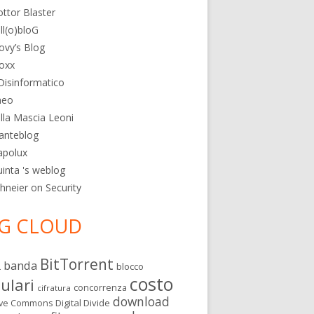
ttor Blaster
ll(o)bloG
ovy’s Blog
oxx
 Disinformatico
heo
lla Mascia Leoni
anteblog
apolux
inta 's weblog
hneier on Security
G CLOUD
BitTorrent
banda
L
blocco
costo
lulari
concorrenza
cifratura
download
Digital Divide
ive Commons