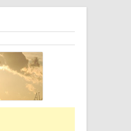
rra
erale