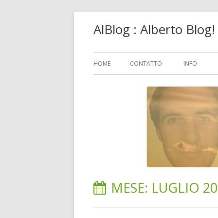
Vai
AlBlog : Alberto Blog
al
contenuto
Menu
HOME
CONTATTO
INFO
principale
MESE:
LUGLIO 20