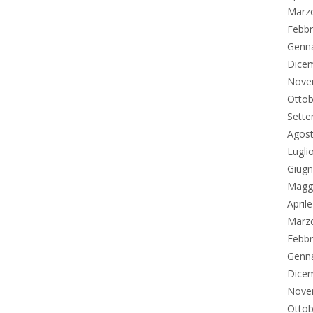
Marz
Febbr
Genn
Dice
Nove
Ottob
Sett
Agos
Lugli
Giug
Magg
April
Marz
Febbr
Genn
Dice
Nove
Ottob