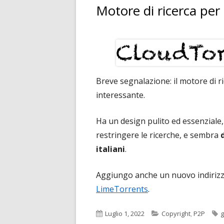
Motore di ricerca per
Breve segnalazione: il motore di r
interessante.
Ha un design pulito ed essenziale, 
restringere le ricerche, e sembra
italiani
.
Aggiungo anche un nuovo indirizzo
LimeTorrents
.
Pubblicato
Categorie
T
Luglio 1, 2022
Copyright
,
P2P
g