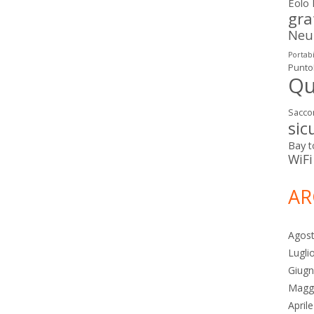
Eolo
gra
Neut
Portabi
Punto
Qu
Sacco
sic
Bay
t
WiFi
AR
Agos
Lugli
Giug
Magg
April