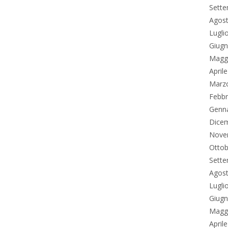
Sett
Agos
Lugli
Giug
Magg
April
Marz
Febbr
Genn
Dice
Nove
Ottob
Sett
Agos
Lugli
Giug
Magg
April