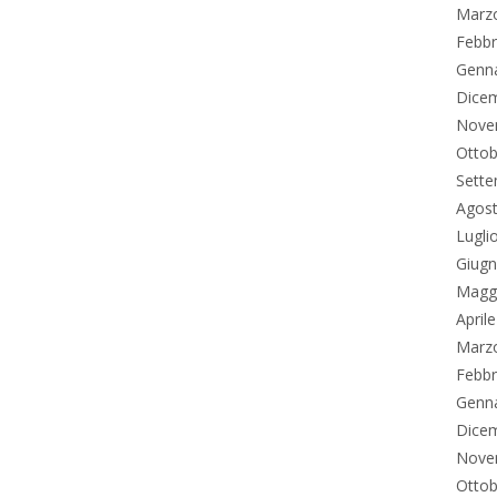
Marz
Febbr
Genn
Dice
Nove
Ottob
Sett
Agos
Lugli
Giug
Magg
April
Marz
Febbr
Genn
Dice
Nove
Ottob