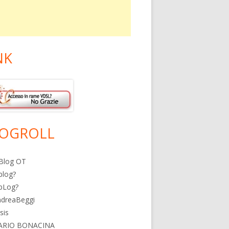
NK
OGROLL
Blog OT
blog?
bLog?
ndreaBeggi
isis
ARIO BONACINA