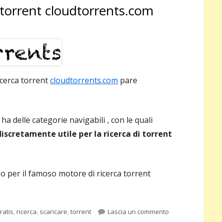
 torrent cloudtorrents.com
pri
icerca torrent
cloudtorrents.com
pare
ha delle categorie navigabili , con le quali
discretamente utile per la ricerca di torrent
 per il famoso motore di ricerca torrent
ag
per Motore di ric
ratis
,
ricerca
,
scaricare
,
torrent
Lascia un commento