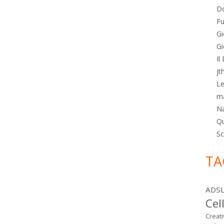
Do
Fu
Gi
Gi
Il
jt
Le
m
N
Qu
Sc
TA
ADS
Cel
Creat