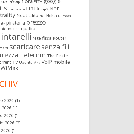
google
fibra
EuteliaVoip
FTTH
tis
Linux
Net
Hardware
mp3
rality
Neutralità
Nokia
NGI
Number
prezzo
pirateria
lity
qualità
Informatico
intarelli
rete fissa
Router
scaricare
senza fili
mani
urezza
Telecom
The Pirate
VoIP mobile
TV
orrent
Ubuntu
Vira
WiMax
CHIVI
to 2026
(1)
o 2026
(1)
no 2026
(1)
io 2026
(2)
e 2026
(1)