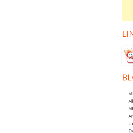
LI
BL
Al
Al
Al
A
cr
D