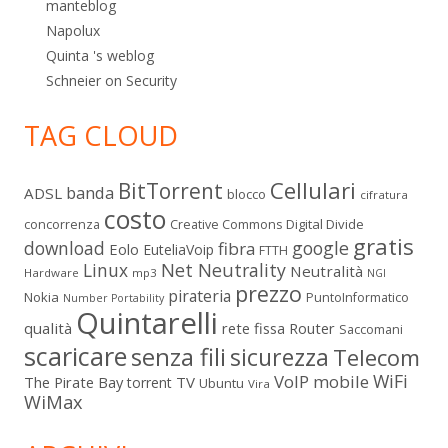
manteblog
Napolux
Quinta 's weblog
Schneier on Security
TAG CLOUD
Cellulari
BitTorrent
banda
ADSL
blocco
cifratura
costo
Digital Divide
concorrenza
Creative Commons
gratis
download
google
fibra
Eolo
EuteliaVoip
FTTH
Linux
Net Neutrality
Neutralità
Hardware
mp3
NGI
prezzo
pirateria
Nokia
PuntoInformatico
Number Portability
Quintarelli
qualità
rete fissa
Router
Saccomani
scaricare
senza fili
sicurezza
Telecom
WiFi
VoIP mobile
The Pirate Bay
TV
torrent
Ubuntu
Vira
WiMax