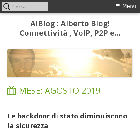
Ricerca
Menu
Menu
per:
principale
Vai
AlBlog : Alberto Blog!
al
Connettività , VoIP, P2P e…
contenuto
MESE:
AGOSTO 2019
Le backdoor di stato diminuiscono
la sicurezza