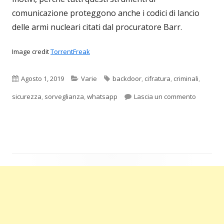
comunicazione proteggono anche i codici di lancio
delle armi nucleari citati dal procuratore Barr.
Image credit
TorrentFreak
Pubblicato
Categorie
Tag
Agosto 1, 2019
Varie
backdoor
,
cifratura
,
criminali
,
per Le ba
sicurezza
,
sorveglianza
,
whatsapp
Lascia un commento
Barra
laterale
principale