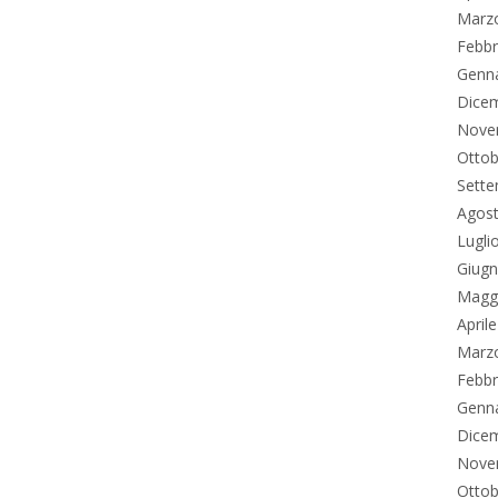
Marz
Febbr
Genn
Dice
Nove
Ottob
Sett
Agos
Lugli
Giug
Magg
April
Marz
Febbr
Genn
Dice
Nove
Ottob