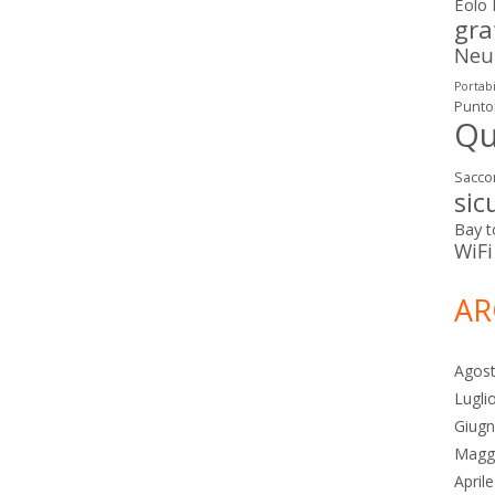
Eolo
gra
Neut
Portabi
Punto
Qu
Sacco
sic
Bay
t
WiFi
AR
Agos
Lugli
Giug
Magg
April