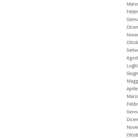
Marz
Febbr
Genn
Dice
Nove
Ottob
Sett
Agos
Lugli
Giug
Magg
April
Marz
Febbr
Genn
Dice
Nove
Ottob