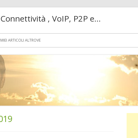
! Connettività , VoIP, P2P e…
MIEI ARTICOLI ALTROVE
019
Ba
lat