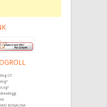
NK
OGROLL
Blog OT
blog?
bLog?
ndreaBeggi
isis
ARIO BONACINA