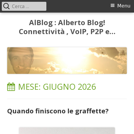
Ricerca
Menu
Menu
per:
principale
Vai
AlBlog : Alberto Blog!
al
Connettività , VoIP, P2P e…
contenuto
MESE:
GIUGNO 2026
Quando finiscono le graffette?