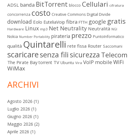
Cellulari
BitTorrent
banda
ADSL
blocco
cifratura
costo
Digital Divide
concorrenza
Creative Commons
gratis
download
google
fibra
Eolo
EuteliaVoip
FTTH
Linux
Net Neutrality
Neutralità
Hardware
mp3
NGI
prezzo
pirateria
Nokia
PuntoInformatico
Number Portability
Quintarelli
qualità
rete fissa
Router
Saccomani
scaricare
senza fili
sicurezza
Telecom
WiFi
VoIP mobile
The Pirate Bay
TV
torrent
Ubuntu
Vira
WiMax
ARCHIVI
Agosto 2026
(1)
Luglio 2026
(1)
Giugno 2026
(1)
Maggio 2026
(2)
Aprile 2026
(1)