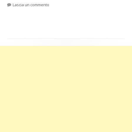
per Quando finiscono le graffette?
Lascia un commento
Barra
laterale
principale