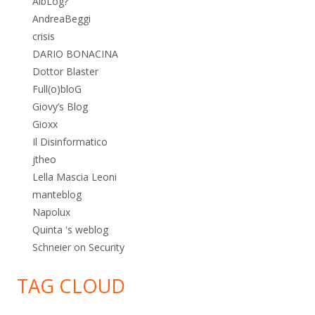
AlbLog?
AndreaBeggi
crisis
DARIO BONACINA
Dottor Blaster
Full(o)bloG
Giovy’s Blog
Gioxx
Il Disinformatico
jtheo
Lella Mascia Leoni
manteblog
Napolux
Quinta 's weblog
Schneier on Security
TAG CLOUD