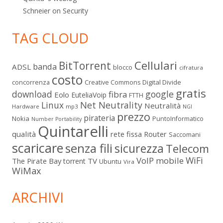
Schneier on Security
TAG CLOUD
Cellulari
BitTorrent
banda
ADSL
blocco
cifratura
costo
Digital Divide
concorrenza
Creative Commons
gratis
download
google
fibra
Eolo
EuteliaVoip
FTTH
Linux
Net Neutrality
Neutralità
Hardware
mp3
NGI
prezzo
pirateria
Nokia
PuntoInformatico
Number Portability
Quintarelli
qualità
rete fissa
Router
Saccomani
scaricare
senza fili
sicurezza
Telecom
WiFi
VoIP mobile
The Pirate Bay
TV
torrent
Ubuntu
Vira
WiMax
ARCHIVI