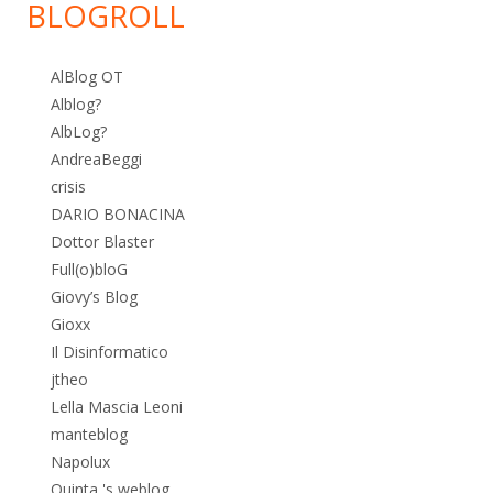
BLOGROLL
AlBlog OT
Alblog?
AlbLog?
AndreaBeggi
crisis
DARIO BONACINA
Dottor Blaster
Full(o)bloG
Giovy’s Blog
Gioxx
Il Disinformatico
jtheo
Lella Mascia Leoni
manteblog
Napolux
Quinta 's weblog