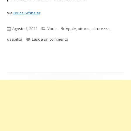
Via
Bruce Schneier
Pubblicato
Categorie
Tag
Agosto 1, 2022
Varie
Apple
,
attacco
,
sicurezza
,
per Lockdown Mode di Apple riduce l
usabilità
Lascia un commento
Barra
laterale
principale