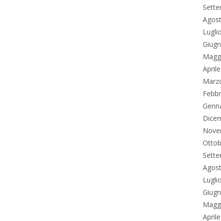
Sett
Agos
Lugli
Giug
Magg
April
Marz
Febbr
Genn
Dice
Nove
Ottob
Sett
Agos
Lugli
Giug
Magg
April