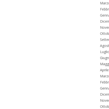
Marz
Febbr
Genn
Dice
Nove
Ottob
Sett
Agos
Lugli
Giug
Magg
April
Marz
Febbr
Genn
Dice
Nove
Ottob