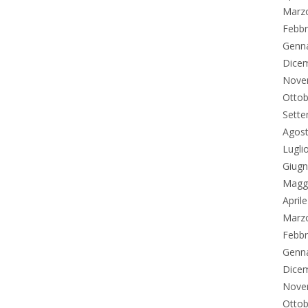
Marz
Febbr
Genn
Dice
Nove
Ottob
Sett
Agos
Lugli
Giug
Magg
April
Marz
Febbr
Genn
Dice
Nove
Ottob