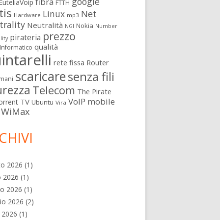
google
fibra
EuteliaVoip
FTTH
tis
Linux
Net
Hardware
mp3
rality
Neutralità
Nokia
NGI
Number
prezzo
pirateria
lity
qualità
Informatico
intarelli
rete fissa
Router
scaricare
senza fili
mani
urezza
Telecom
The Pirate
VoIP mobile
TV
orrent
Ubuntu
Vira
WiMax
CHIVI
to 2026
(1)
o 2026
(1)
no 2026
(1)
io 2026
(2)
e 2026
(1)