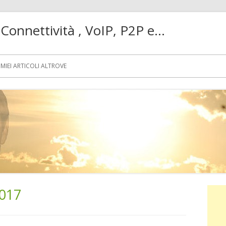
! Connettività , VoIP, P2P e…
MIEI ARTICOLI ALTROVE
017
Ba
lat