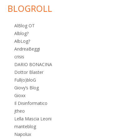
BLOGROLL
AlBlog OT
Alblog?
AlbLog?
AndreaBeggi
crisis
DARIO BONACINA
Dottor Blaster
Full(o)bloG
Giovy’s Blog
Gioxx
Il Disinformatico
jtheo
Lella Mascia Leoni
manteblog
Napolux