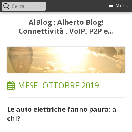
Ricerca
Menu
Menu
per:
principale
Vai
AlBlog : Alberto Blog!
al
Connettività , VoIP, P2P e…
contenuto
MESE:
OTTOBRE 2019
Le auto elettriche fanno paura: a
chi?