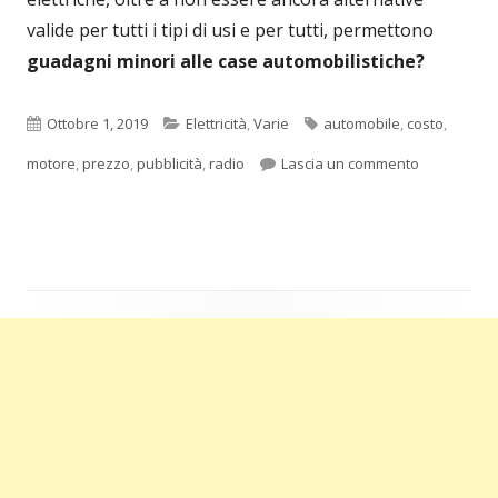
valide per tutti i tipi di usi e per tutti, permettono
guadagni minori alle case automobilistiche?
Pubblicato
Categorie
Tag
Ottobre 1, 2019
Elettricità
,
Varie
automobile
,
costo
,
per Le auto 
motore
,
prezzo
,
pubblicità
,
radio
Lascia un commento
Barra
laterale
principale