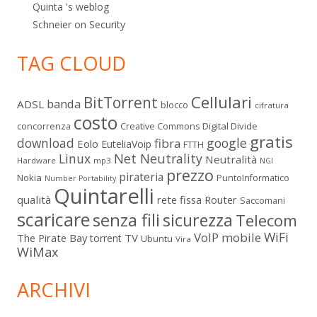
Quinta 's weblog
Schneier on Security
TAG CLOUD
Cellulari
BitTorrent
banda
ADSL
blocco
cifratura
costo
Digital Divide
concorrenza
Creative Commons
gratis
download
google
fibra
Eolo
EuteliaVoip
FTTH
Linux
Net Neutrality
Neutralità
Hardware
mp3
NGI
prezzo
pirateria
Nokia
PuntoInformatico
Number Portability
Quintarelli
qualità
rete fissa
Router
Saccomani
scaricare
senza fili
sicurezza
Telecom
WiFi
VoIP mobile
The Pirate Bay
TV
torrent
Ubuntu
Vira
WiMax
ARCHIVI