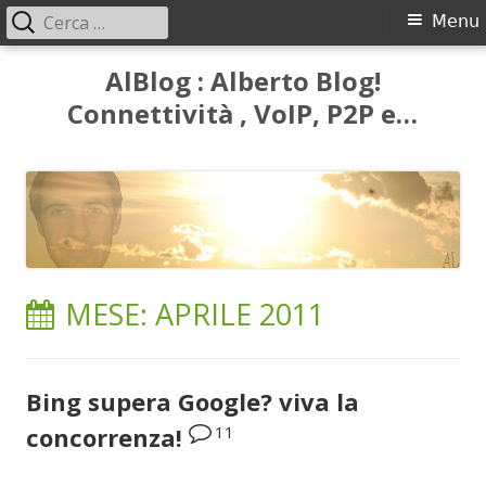
Ricerca
Menu
Menu
per:
principale
Vai
AlBlog : Alberto Blog!
al
Connettività , VoIP, P2P e…
contenuto
MESE:
APRILE 2011
Bing supera Google? viva la
11
concorrenza!