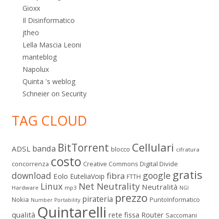
Gioxx
Il Disinformatico
jtheo
Lella Mascia Leoni
manteblog
Napolux
Quinta 's weblog
Schneier on Security
TAG CLOUD
Cellulari
BitTorrent
banda
ADSL
blocco
cifratura
costo
Digital Divide
concorrenza
Creative Commons
gratis
download
google
fibra
Eolo
EuteliaVoip
FTTH
Linux
Net Neutrality
Neutralità
Hardware
mp3
NGI
prezzo
pirateria
Nokia
PuntoInformatico
Number Portability
Quintarelli
qualità
rete fissa
Router
Saccomani