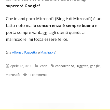
supererà Google!
Che io ami poco Microsoft (Bing è di Microsoft) è un
fatto noto ma
la concorrenza è sempre buona
e
porta sempre vantaggi agli utenti quindi, a
malincuore, mi tocca essere felice.
(via
Alfonso Fuggetta
e
Mashable
)
Pubblicato
Categorie
Tag
Aprile 12, 2011
Varie
concorrenza
,
Fuggetta
,
google
,
su Bing supera Google? viva la concorrenz
microsoft
11 commenti