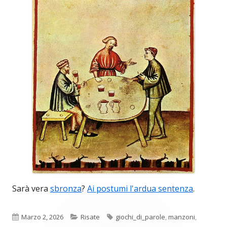
Sarà vera
sbronza
?
Ai postumi l'ardua sentenza
.
Pubblicato
Categorie
Tag
Marzo 2, 2026
Risate
giochi_di_parole
,
manzoni
,