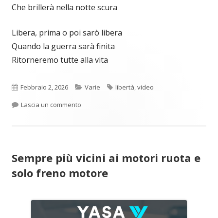
Che brillerà nella notte scura
Libera, prima o poi sarò libera
Quando la guerra sarà finita
Ritorneremo tutte alla vita
Pubblicato
Categorie
Tag
Febbraio 2, 2026
Varie
libertà
,
video
per Giulia Mei – Bandiera (Video)
Lascia un commento
Sempre più vicini ai motori ruota e
solo freno motore