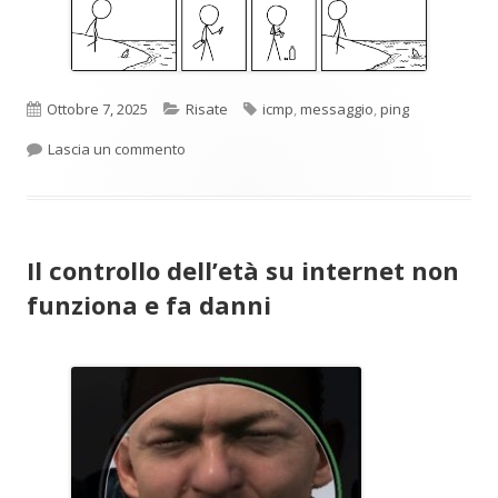
Pubblicato
Categorie
Tag
Ottobre 7, 2025
Risate
icmp
,
messaggio
,
ping
per Ping
Lascia un commento
Il controllo dell’età su internet non
funziona e fa danni