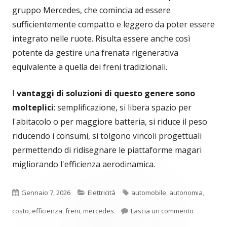
gruppo Mercedes, che comincia ad essere
sufficientemente compatto e leggero da poter essere
integrato nelle ruote. Risulta essere anche così
potente da gestire una frenata rigenerativa
equivalente a quella dei freni tradizionali.
I
vantaggi di soluzioni di questo genere sono
molteplici
: semplificazione, si libera spazio per
l'abitacolo o per maggiore batteria, si riduce il peso
riducendo i consumi, si tolgono vincoli progettuali
permettendo di ridisegnare le piattaforme magari
migliorando l'efficienza aerodinamica.
Pubblicato
Categorie
Tag
Gennaio 7, 2026
Elettricità
automobile
,
autonomia
,
per Sempre 
costo
,
efficienza
,
freni
,
mercedes
Lascia un commento