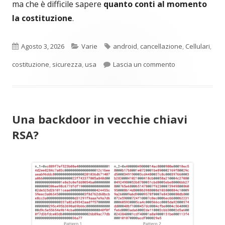
ma che è difficile sapere
quanto conti al momento
la costituzione
.
Pubblicato
Categorie
Tag
Agosto 3, 2026
Varie
android
,
cancellazione
,
Cellulari
,
per Accusato per
costituzione
,
sicurezza
,
usa
Lascia un commento
Una backdoor in vecchie chiavi
RSA?