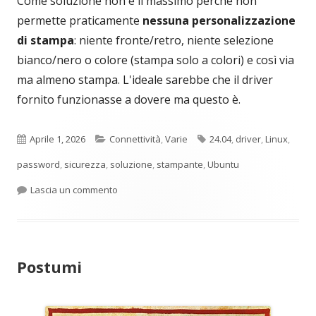
Come soluzione non è il massimo perché non
permette praticamente
nessuna personalizzazione
di stampa
: niente fronte/retro, niente selezione
bianco/nero o colore (stampa solo a colori) e così via
ma almeno stampa. L'ideale sarebbe che il driver
fornito funzionasse a dovere ma questo è.
Pubblicato
Categorie
Tag
Aprile 1, 2026
Connettività
,
Varie
24.04
,
driver
,
Linux
,
password
,
sicurezza
,
soluzione
,
stampante
,
Ubuntu
per Epson XP-2200 Ubuntu 24.04 non stampa
Lascia un commento
Postumi