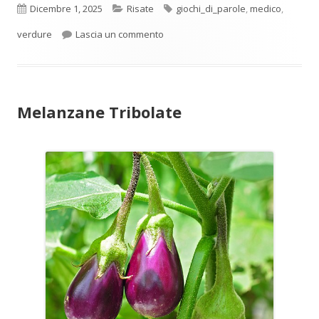
Pubblicato
Categorie
Tag
Dicembre 1, 2025
Risate
giochi_di_parole
,
medico
,
per Bietologo
verdure
Lascia un commento
Melanzane Tribolate