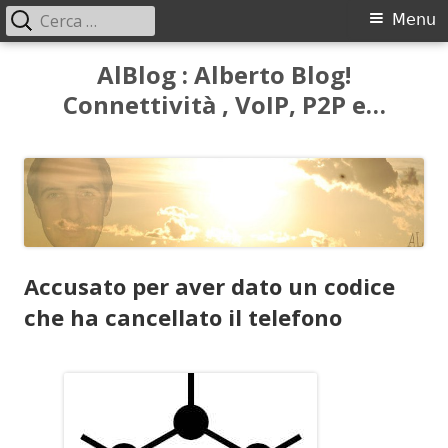
Ricerca
Menu
Menu
per:
principale
Vai
AlBlog : Alberto Blog!
al
Connettività , VoIP, P2P e…
contenuto
Accusato per aver dato un codice
che ha cancellato il telefono