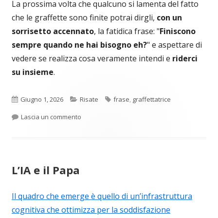
La prossima volta che qualcuno si lamenta del fatto
che le graffette sono finite potrai dirgli,
con un
sorrisetto accennato
, la fatidica frase: "
Finiscono
sempre quando ne hai bisogno eh?
" e aspettare di
vedere se realizza cosa veramente intendi e
riderci
su insieme
.
Pubblicato
Categorie
Tag
Giugno 1, 2026
Risate
frase
,
graffettatrice
per Quando finiscono le graffette?
Lascia un commento
L’IA e il Papa
Il quadro che emerge è quello di un’infrastruttura
cognitiva che ottimizza per la soddisfazione