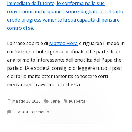
immediata dell’utente, lo conforma nelle sue
convinzioni anche quando sono sbagliate, e nel farlo
erode progressivamente la sua capacità di pensare
contro di sé.
La frase sopra è di
Matteo Flora
e riguarda il modo in
cui funziona l'intelligenza artificiale ed è parte di un
analisi molto interessante dell'enciclica del Papa che
parla di IA e società: consiglio di leggere tutto il post
e di farlo molto attentamente: conoscere certi
meccanismi ci avvicina alla libertà.
Pubblicato
Categorie
Tag
Maggio 26, 2026
Varie
IA
,
libertà
per L’IA e il Papa
Lascia un commento