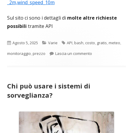
_2m,wind_speed_10m
Sul sito ci sono i dettagli di
molte altre richieste
possibili
tramite API
Pubblicato
Categorie
Tag
Agosto 5, 2025
Varie
API
,
bash
,
costo
,
gratis
,
meteo
,
per Monitoraggio mete
monitoraggio
,
prezzo
Lascia un commento
Chi può usare i sistemi di
sorveglianza?