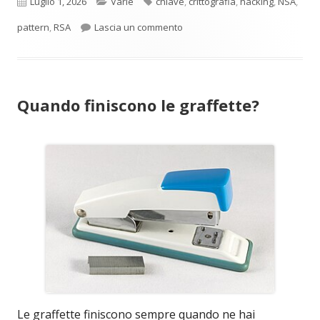
Pubblicato
Categorie
Tag
Luglio 1, 2026
Varie
chiave
,
crittografia
,
hacking
,
NSA
,
per Una backdoor in vecchie ch
pattern
,
RSA
Lascia un commento
Quando finiscono le graffette?
Le graffette finiscono sempre quando ne hai