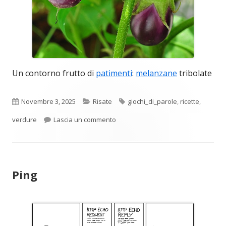
Un contorno frutto di
patimenti
:
melanzane
tribolate
Pubblicato
Categorie
Tag
Novembre 3, 2025
Risate
giochi_di_parole
,
ricette
,
per Melanzane Tribolate
verdure
Lascia un commento
Ping