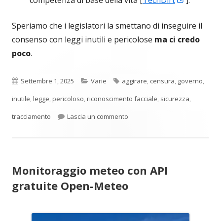
competenza di base della vita [
TechDirt
].
in
Speriamo che i legislatori la smettano di inseguire il
una
consenso con leggi inutili e pericolose
ma ci credo
nuova
poco
.
finestra
Pubblicato
Categorie
Tag
Settembre 1, 2025
Varie
aggirare
,
censura
,
governo
,
inutile
,
legge
,
pericoloso
,
riconoscimento facciale
,
sicurezza
,
per Il controllo dell’età su int
tracciamento
Lascia un commento
Monitoraggio meteo con API
gratuite Open-Meteo