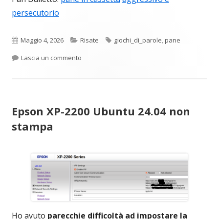
persecutorio
Pubblicato
Categorie
Tag
Maggio 4, 2026
Risate
giochi_di_parole
,
pane
per Pan Bulletto
Lascia un commento
Epson XP-2200 Ubuntu 24.04 non
stampa
Ho avuto
parecchie difficoltà ad impostare la