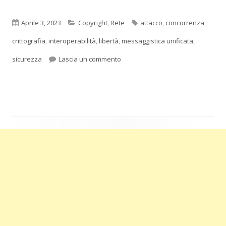
Pubblicato
Categorie
Tag
Aprile 3, 2023
Copyright
,
Rete
attacco
,
concorrenza
,
crittografia
,
interoperabilità
,
libertà
,
messaggistica unificata
,
per Un buon intento potrebbe dive
sicurezza
Lascia un commento
Barra
laterale
principale