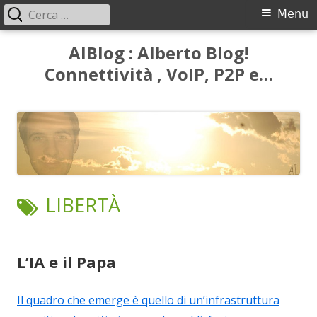
Ricerca
Menu
Menu
per:
principale
Vai
AlBlog : Alberto Blog!
al
Connettività , VoIP, P2P e…
contenuto
TAG:
LIBERTÀ
L’IA e il Papa
Il quadro che emerge è quello di un’infrastruttura