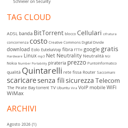
Schneier on Security
TAG CLOUD
Cellulari
BitTorrent
banda
ADSL
blocco
cifratura
costo
Digital Divide
concorrenza
Creative Commons
gratis
download
google
fibra
Eolo
EuteliaVoip
FTTH
Linux
Net Neutrality
Neutralità
Hardware
mp3
NGI
prezzo
pirateria
Nokia
PuntoInformatico
Number Portability
Quintarelli
qualità
rete fissa
Router
Saccomani
scaricare
senza fili
sicurezza
Telecom
WiFi
VoIP mobile
The Pirate Bay
TV
torrent
Ubuntu
Vira
WiMax
ARCHIVI
Agosto 2026
(1)