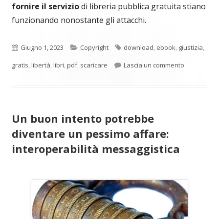
fornire il servizio
di libreria pubblica gratuita stiano
funzionando nonostante gli attacchi.
Pubblicato
Categorie
Tag
Giugno 1, 2023
Copyright
download
,
ebook
,
giustizia
,
per Z-Librar
gratis
,
libertà
,
libri
,
pdf
,
scaricare
Lascia un commento
Un buon intento potrebbe
diventare un pessimo affare:
interoperabilità messaggistica