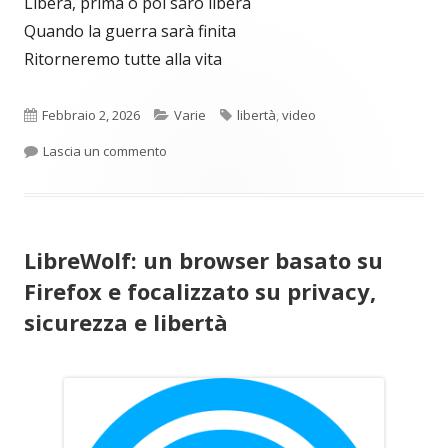
Libera, prima o poi sarò libera
Quando la guerra sarà finita
Ritorneremo tutte alla vita
Pubblicato
Categorie
Tag
Febbraio 2, 2026
Varie
libertà
,
video
per Giulia Mei – Bandiera (Video)
Lascia un commento
LibreWolf: un browser basato su
Firefox e focalizzato su privacy,
sicurezza e libertà