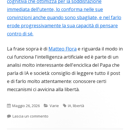
cognitiva che ottimizza per la soddisfazione
immediata dell’utente, lo conforma nelle sue
convinzioni anche quando sono sbagliate, e nel farlo
erode progressivamente la sua capacità di pensare
contro di sé.
La frase sopra è di
Matteo Flora
e riguarda il modo in
cui funziona l'intelligenza artificiale ed è parte di un
analisi molto interessante dell'enciclica del Papa che
parla di IA e società: consiglio di leggere tutto il post
e di farlo molto attentamente: conoscere certi
meccanismi ci avvicina alla libertà.
Pubblicato
Categorie
Tag
Maggio 26, 2026
Varie
IA
,
libertà
per L’IA e il Papa
Lascia un commento