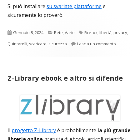
Si può installare
su svariate piattaforme
e
sicuramente lo proverò.
Pubblicato
Categorie
Tag
Gennaio 8, 2024
Rete
,
Varie
Firefox
,
libertà
,
privacy
,
per LibreWolf
Quintarelli
,
scaricare
,
sicurezza
Lascia un commento
Z-Library ebook e altro si difende
Il
progetto Z-Library
è probabilmente
la più grande
libreria online
gratuita di ebook, articoli scientifici