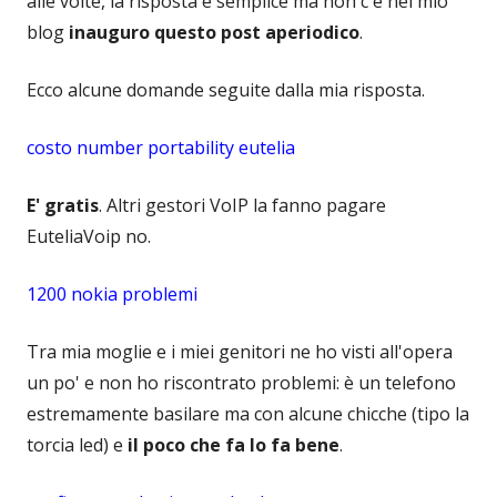
alle volte, la risposta è semplice ma non c'è nel mio
blog
inauguro questo post aperiodico
.
Ecco alcune domande seguite dalla mia risposta.
costo number portability eutelia
E' gratis
. Altri gestori VoIP la fanno pagare
EuteliaVoip no.
1200 nokia problemi
Tra mia moglie e i miei genitori ne ho visti all'opera
un po' e non ho riscontrato problemi: è un telefono
estremamente basilare ma con alcune chicche (tipo la
torcia led) e
il poco che fa lo fa bene
.