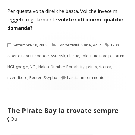
Per questa volta direi che basta. Voi che invece mi
leggete regolarmente
volete sottopormi qualche
domanda?
Pubblicato
Categorie
Tag
Settembre 10, 2008
Connettività
,
Varie
,
VoIP
1200
,
Alberto Leoni risponde
,
Asterisk
,
Elastix
,
Eolo
,
EuteliaVoip
,
Forum
NGI
,
google
,
NGI
,
Nokia
,
Number Portability
,
primo
,
ricerca
,
per Ricerca con G
rivenditore
,
Router
,
Skypho
Lascia un commento
The Pirate Bay la trovate sempre
8