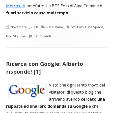
Mercoledì
: antefatto. La BTS Eolo di Alpe Colmine è
fuori servizio causa maltempo
.
Pubblicato
Categorie
Tag
Novembre 6, 2008
Rete
,
Varie
bts
,
Eolo
,
Luca Spada
,
su Skyluke (Luca Spada) CEO di NGI bloc
NGI
,
Skyluke
8 commenti
Ricerca con Google: Alberto
risponde! [1]
Visto che ogni tanto trovo dei
visitatori di questo blog che
arrivano avendo
cercato una
risposta ad una loro domanda su Google
e che,