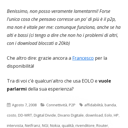
Benissimo, non posso veramente lamentarmi! Forse
l'unica cosa che pensavo corresse un po' di più è il p2p,
ma non è vitale per me: comunque funziona, anche se ha
alti e bassi (ci tengo a dire che non ho i problemi di altri,
con i download bloccati a 20kb)
Che altro dire: grazie ancora a
Francesco
per la
disponibilità!
Tra di voi c'è qualcun'altro che usa EOLO e
vuole
parlarmi
della sua esperienza?
Pubblicato
Categorie
Tag
Agosto 7, 2008
Connettività
,
P2P
affidabilità
,
banda
,
costo
,
DD-WRT
,
Digital Divide
,
Divario Digitale
,
download
,
Eolo
,
HP
,
intervista
,
Netfranz
,
NGI
,
Nokia
,
qualità
,
rivenditore
,
Router
,