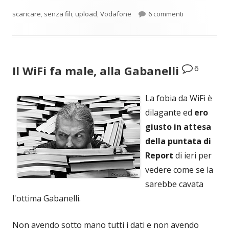
su EOLO a casa
scaricare
,
senza fili
,
upload
,
Vodafone
6 commenti
6
Il WiFi fa male, alla Gabanelli
La fobia da WiFi è
dilagante ed
ero
giusto in attesa
della puntata di
Report
di ieri per
vedere come se la
sarebbe cavata
l'ottima Gabanelli.
Non avendo sotto mano tutti i dati e non avendo