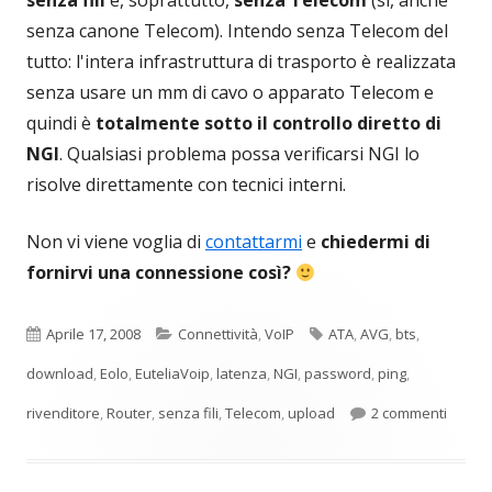
senza fili
e, soprattutto,
senza Telecom
(sì, anche
senza canone Telecom). Intendo senza Telecom del
tutto: l'intera infrastruttura di trasporto è realizzata
senza usare un mm di cavo o apparato Telecom e
quindi è
totalmente sotto il controllo diretto di
NGI
. Qualsiasi problema possa verificarsi NGI lo
risolve direttamente con tecnici interni.
Non vi viene voglia di
contattarmi
e
chiedermi di
fornirvi una connessione così?
Pubblicato
Categorie
Tag
Aprile 17, 2008
Connettività
,
VoIP
ATA
,
AVG
,
bts
,
download
,
Eolo
,
EuteliaVoip
,
latenza
,
NGI
,
password
,
ping
,
su Pas
rivenditore
,
Router
,
senza fili
,
Telecom
,
upload
2 commenti