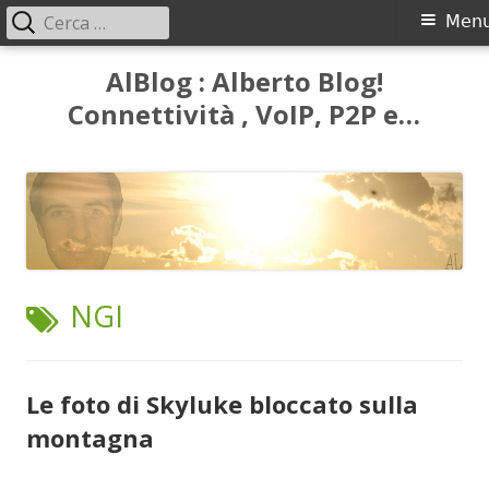
Ricerca
Menu
Men
per:
principale
Vai
AlBlog : Alberto Blog!
al
Connettività , VoIP, P2P e…
contenuto
TAG:
NGI
Le foto di Skyluke bloccato sulla
montagna