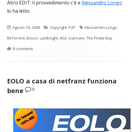
Altro EDIT: Il provvedimento c'è e
Alessandro Longo
lo ha letto.
Pubblicato
Categorie
Tag
Agosto 10, 2008
Copyright
,
P2P
Alessandro Longo
,
BitTorrent
,
blocco
,
Lastknight
,
NGI
,
scaricare
,
The Pirate Bay
su The Pirate Bay la trovate sempre
8 commenti
EOLO a casa di netfranz funziona
6
bene