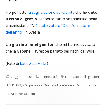
cliente.
Ho poi letto
la segnalazione del Quinta
che
ha dato
il colpo di grazia
: l'esperto tanto sbandierato nella
trasmissione TV
è stato votato "Disinformatore
dell'anno"
in Svezia.
Un
grazie ai miei genitori
che mi hanno avvisato
che la Gabanelli avrebbe parlato dei rischi del WiFi.
(Foto di
katiew su Flickr
)
Pubblicato
Categorie
Tag
Maggio 12, 2008
Connettività
Eolo
,
Gabanelli
,
genitori
,
HIPERLAN2
,
NGI
,
paranoia
,
Quintarelli
,
radiazioni
,
Report
,
senza
su Il WiFi fa male, alla Gabanelli
fili
,
WiFi
6 commenti