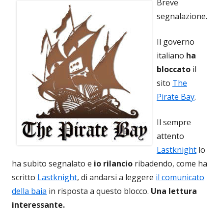
Breve
segnalazione.
Il governo
italiano
ha
bloccato
il
sito
The
Pirate Bay
.
Il sempre
attento
Lastknight
lo
ha subito segnalato e
io rilancio
ribadendo, come ha
scritto
Lastknight
, di andarsi a leggere
il comunicato
della baia
in risposta a questo blocco.
Una lettura
interessante.