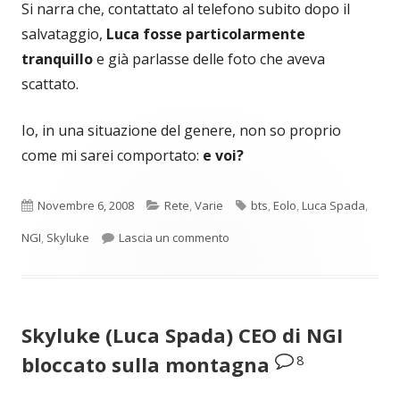
Si narra che, contattato al telefono subito dopo il
salvataggio,
Luca fosse particolarmente
tranquillo
e già parlasse delle foto che aveva
scattato.
Io, in una situazione del genere, non so proprio
come mi sarei comportato:
e voi?
Pubblicato
Categorie
Tag
Novembre 6, 2008
Rete
,
Varie
bts
,
Eolo
,
Luca Spada
,
per Le foto di Skyluke bloccato
NGI
,
Skyluke
Lascia un commento
Skyluke (Luca Spada) CEO di NGI
8
bloccato sulla montagna