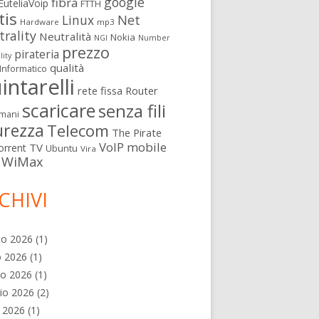
google
fibra
EuteliaVoip
FTTH
tis
Linux
Net
Hardware
mp3
rality
Neutralità
Nokia
NGI
Number
prezzo
pirateria
lity
qualità
Informatico
intarelli
rete fissa
Router
scaricare
senza fili
mani
urezza
Telecom
The Pirate
VoIP mobile
TV
orrent
Ubuntu
Vira
WiMax
CHIVI
to 2026
(1)
o 2026
(1)
no 2026
(1)
io 2026
(2)
e 2026
(1)