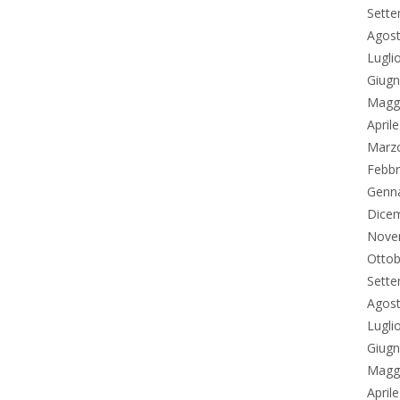
Sett
Agos
Lugli
Giug
Magg
April
Marz
Febbr
Genn
Dice
Nove
Ottob
Sett
Agos
Lugli
Giug
Magg
April