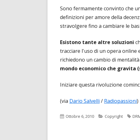
Sono fermamente convinto che un c
definizioni per amore della decen
stravolgere fino a cambiare le basi
Esistono tante altre soluzioni
ch
tracciare l'uso di un opera online 
richiedono un cambio di mentalità 
mondo economico che gravita (su
Iniziare questa rivoluzione cominc
(via
Dario Salvelli
/
Radiopassioni
)
Pubblicato
Categorie
Tag
Ottobre 6, 2010
Copyright
DR