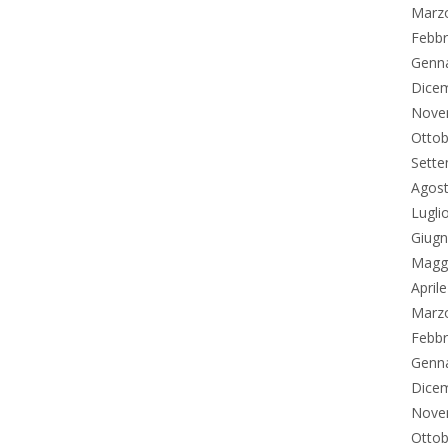
Marz
Febbr
Genn
Dice
Nove
Ottob
Sett
Agos
Lugli
Giug
Magg
April
Marz
Febbr
Genn
Dice
Nove
Ottob