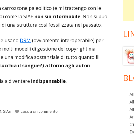
arrozzone paleolitico (e mi trattengo con le
za) come la SIAE
non sia riformabile
. Non si può
 di una struttura così fossilizzata nel passato.
LI
e usano
DRM
(ovviamente interoperabile) per
e molti modelli di gestione del copyright ma
e una modifica sostanziale di tutto quanto
il
cchia il sangue?) attorno agli autori
.
BL
ia a diventare
indispensabile
.
Al
Al
Al
per La SIAE, nel suo mondo antico, ha for
M
,
SIAE
Lascia un commento
A
cr
D