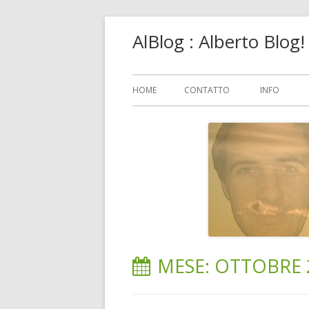
Vai
AlBlog : Alberto Blog
al
contenuto
Menu
HOME
CONTATTO
INFO
principale
MESE:
OTTOBRE 