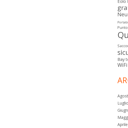
Eolo
gra
Neut
Portabi
Punto
Qu
Sacco
sic
Bay
t
WiFi
AR
Agos
Lugli
Giug
Magg
April