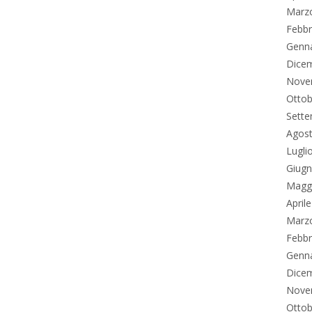
Marz
Febbr
Genn
Dice
Nove
Ottob
Sett
Agos
Lugli
Giug
Magg
April
Marz
Febbr
Genn
Dice
Nove
Ottob