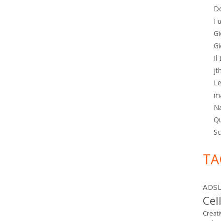
Do
Fu
Gi
Gi
Il
jt
Le
m
N
Qu
Sc
TA
ADS
Cel
Creat