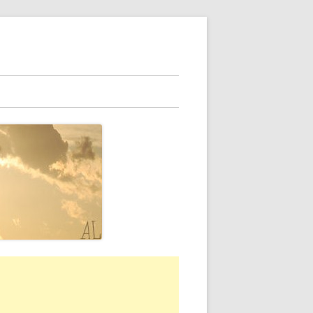
rra
erale