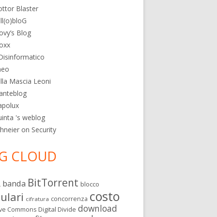
ttor Blaster
ll(o)bloG
ovy’s Blog
oxx
 Disinformatico
heo
lla Mascia Leoni
anteblog
apolux
inta 's weblog
hneier on Security
G CLOUD
BitTorrent
banda
L
blocco
costo
lulari
concorrenza
cifratura
download
Digital Divide
ive Commons