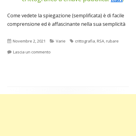
Come vedete la spiegazione (semplificata) è di facile
comprensione ed è affascinante nella sua semplicità
Pubblicato
Categorie
Tag
Novembre 2, 2021
Varie
crittografia
,
RSA
,
rubare
per Topolino ha il Green Pass: cos’è la chiave 
Lascia un commento
Barra
laterale
principale