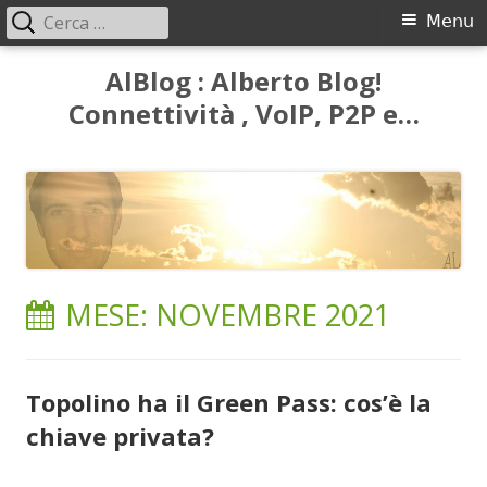
Ricerca
Menu
Menu
per:
principale
Vai
AlBlog : Alberto Blog!
al
Connettività , VoIP, P2P e…
contenuto
MESE:
NOVEMBRE 2021
Topolino ha il Green Pass: cos’è la
chiave privata?