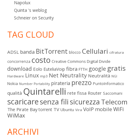
Napolux
Quinta 's weblog
Schneier on Security
TAG CLOUD
Cellulari
BitTorrent
banda
ADSL
blocco
cifratura
costo
Digital Divide
concorrenza
Creative Commons
gratis
download
google
fibra
Eolo
EuteliaVoip
FTTH
Linux
Net Neutrality
Neutralità
Hardware
mp3
NGI
prezzo
pirateria
Nokia
PuntoInformatico
Number Portability
Quintarelli
qualità
rete fissa
Router
Saccomani
scaricare
senza fili
sicurezza
Telecom
WiFi
VoIP mobile
The Pirate Bay
TV
torrent
Ubuntu
Vira
WiMax
ARCHIVI