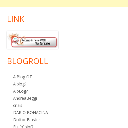
LINK
BLOGROLL
AlBlog OT
Alblog?
AlbLog?
AndreaBeggi
crisis
DARIO BONACINA
Dottor Blaster
Full(o)bloG