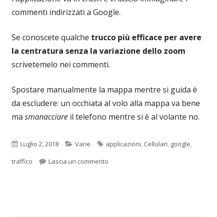
commenti indirizzati a Google.
Se conoscete qualche
trucco più efficace per avere
la centratura senza la variazione dello zoom
scrivetemelo nei commenti.
Spostare manualmente la mappa mentre si guida è
da escludere: un occhiata al volo alla mappa va bene
ma
smanacciare
il telefono mentre si è al volante no.
Pubblicato
Categorie
Tag
Luglio 2, 2018
Varie
applicazioni
,
Cellulari
,
google
,
per Evitare il traffico con Google Maps
traffico
Lascia un commento