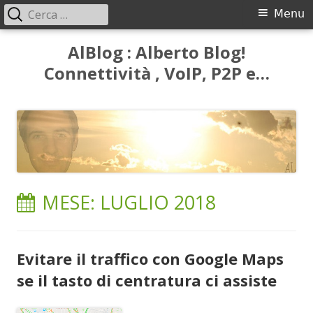
Ricerca
Menu
Menu
per:
principale
Vai
AlBlog : Alberto Blog!
al
Connettività , VoIP, P2P e…
contenuto
MESE:
LUGLIO 2018
Evitare il traffico con Google Maps
se il tasto di centratura ci assiste