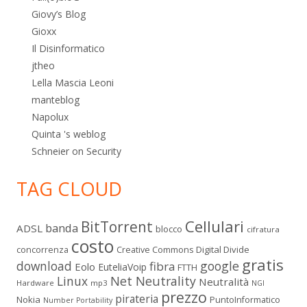
Giovy’s Blog
Gioxx
Il Disinformatico
jtheo
Lella Mascia Leoni
manteblog
Napolux
Quinta 's weblog
Schneier on Security
TAG CLOUD
Cellulari
BitTorrent
banda
ADSL
blocco
cifratura
costo
Digital Divide
concorrenza
Creative Commons
gratis
download
google
fibra
Eolo
EuteliaVoip
FTTH
Linux
Net Neutrality
Neutralità
Hardware
mp3
NGI
prezzo
pirateria
Nokia
PuntoInformatico
Number Portability