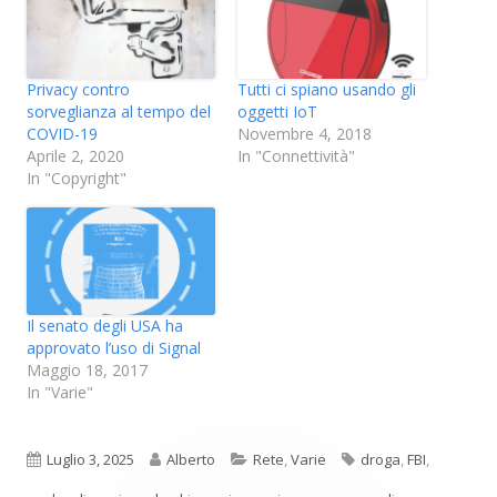
Privacy contro
Tutti ci spiano usando gli
sorveglianza al tempo del
oggetti IoT
COVID-19
Novembre 4, 2018
Aprile 2, 2020
In "Connettività"
In "Copyright"
Il senato degli USA ha
approvato l’uso di Signal
Maggio 18, 2017
In "Varie"
Pubblicato
Autore
Categorie
Tag
Luglio 3, 2025
Alberto
Rete
,
Varie
droga
,
FBI
,