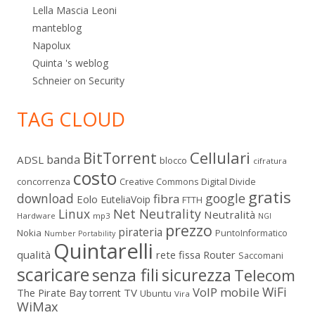
Lella Mascia Leoni
manteblog
Napolux
Quinta 's weblog
Schneier on Security
TAG CLOUD
Cellulari
BitTorrent
banda
ADSL
blocco
cifratura
costo
Digital Divide
concorrenza
Creative Commons
gratis
download
google
fibra
Eolo
EuteliaVoip
FTTH
Linux
Net Neutrality
Neutralità
Hardware
mp3
NGI
prezzo
pirateria
Nokia
PuntoInformatico
Number Portability
Quintarelli
qualità
rete fissa
Router
Saccomani
scaricare
senza fili
sicurezza
Telecom
WiFi
VoIP mobile
The Pirate Bay
TV
torrent
Ubuntu
Vira
WiMax