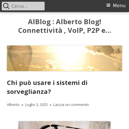
Ricerca
Menu
Menu
per:
principale
Vai
AlBlog : Alberto Blog!
al
Connettività , VoIP, P2P e…
contenuto
Chi può usare i sistemi di
sorveglianza?
Autore
Pubblicato
per Chi può usare i sis
Alberto
Luglio 3, 2025
Lascia un commento