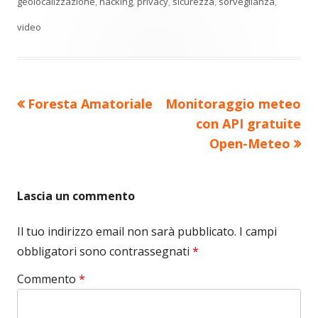
geolocalizzazione
,
hacking
,
privacy
,
sicurezza
,
sorveglianza
,
video
Precedente
Nuovo
Foresta Amatoriale
Monitoraggio meteo
Navigazione
articolo:
articolo:
con API gratuite
articoli
Open-Meteo
Lascia un commento
Il tuo indirizzo email non sarà pubblicato.
I campi
obbligatori sono contrassegnati
*
Commento
*