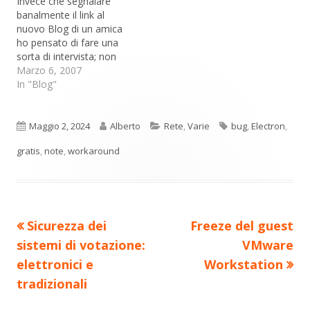
Invece che segnalare
banalmente il link al
nuovo Blog di un amica
ho pensato di fare una
sorta di intervista; non
una cosa seria: un mezzo
Marzo 6, 2007
scherzo. Ecco "l'intervista"
In "Blog"
a Susy relativa al suo
Blog. Come ti venuta
l'idea di un blog? - :)
Pubblicato
Autore
Categorie
Tag
Maggio 2, 2024
Alberto
Rete
,
Varie
bug
,
Electron
,
Adoro cucinare e adoro
gratis
,
note
,
workaround
sperimentare nuovi…
Precedente
Nuovo
Sicurezza dei
Freeze del guest
Navigazione
articolo:
articolo:
sistemi di votazione:
VMware
articoli
elettronici e
Workstation
tradizionali