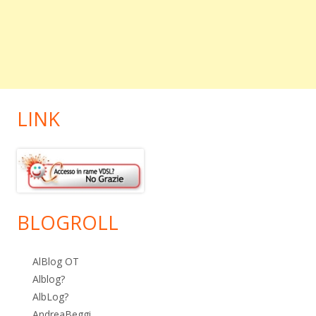
LINK
BLOGROLL
AlBlog OT
Alblog?
AlbLog?
AndreaBeggi