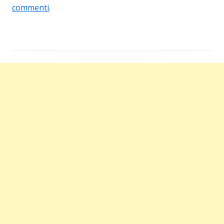
commenti
.
Barra
laterale
principale