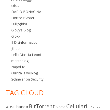
crisis
DARIO BONACINA
Dottor Blaster
Full(o)bloG
Giovy’s Blog
Gioxx
Il Disinformatico
jtheo
Lella Mascia Leoni
manteblog
Napolux
Quinta 's weblog
Schneier on Security
TAG CLOUD
Cellulari
BitTorrent
banda
ADSL
blocco
cifratura