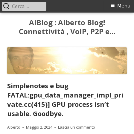
Ricerca
Menu
Menu
per:
principale
Vai
AlBlog : Alberto Blog!
al
Connettività , VoIP, P2P e…
contenuto
Simplenotes e bug
FATAL:gpu_data_manager_impl_pri
vate.cc(415)] GPU process isn’t
usable. Goodbye.
Autore
Pubblicato
per Simplenotes e bu
Alberto
Maggio 2, 2024
Lascia un commento