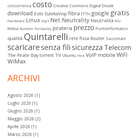
costo
Digital Divide
concorrenza
Creative Commons
gratis
download
google
fibra
Eolo
EuteliaVoip
FTTH
Linux
Net Neutrality
Neutralità
Hardware
mp3
NGI
prezzo
pirateria
Nokia
PuntoInformatico
Number Portability
Quintarelli
qualità
rete fissa
Router
Saccomani
scaricare
senza fili
sicurezza
Telecom
WiFi
VoIP mobile
The Pirate Bay
TV
torrent
Ubuntu
Vira
WiMax
ARCHIVI
Agosto 2026
(1)
Luglio 2026
(1)
Giugno 2026
(1)
Maggio 2026
(2)
Aprile 2026
(1)
Marzo 2026
(1)