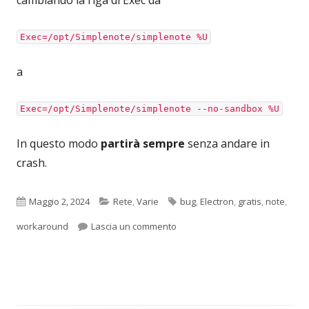
Exec=/opt/Simplenote/simplenote %U
a
Exec=/opt/Simplenote/simplenote --no-sandbox %U
In questo modo
partirà sempre
senza andare in
crash.
Pubblicato
Categorie
Tag
Maggio 2, 2024
Rete
,
Varie
bug
,
Electron
,
gratis
,
note
,
per Simplenotes e bug FATAL:gp
workaround
Lascia un commento