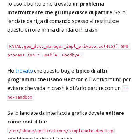
Io uso Ubuntu e ho trovato
un problema
intermittente che gli impedisce di partire
. Se lo
lanciate da riga di comando spesso vi restituisce
questo errore prima di andare in crash
FATAL:gpu_data_manager_impl_private.cc(415)] GPU 
process isn't usable. Goodbye.
Ho
trovato
che questo bug è
tipico di altri
programmi che usano Electron
e il workaround per
evitare che vada in crash è di farlo partire con un
--
no-sandbox
Se lo lanciate da interfaccia grafica dovete
editare
come root il file
/usr/share/applications/simplenote.desktop
cambiando la riga di Exec da