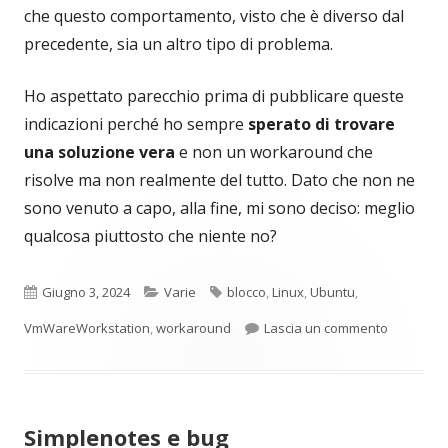
che questo comportamento, visto che è diverso dal
precedente, sia un altro tipo di problema.
Ho aspettato parecchio prima di pubblicare queste
indicazioni perché ho sempre
sperato di trovare
una soluzione vera
e non un workaround che
risolve ma non realmente del tutto. Dato che non ne
sono venuto a capo, alla fine, mi sono deciso: meglio
qualcosa piuttosto che niente no?
Pubblicato
Categorie
Tag
Giugno 3, 2024
Varie
blocco
,
Linux
,
Ubuntu
,
per Freez
VmWareWorkstation
,
workaround
Lascia un commento
Simplenotes e bug