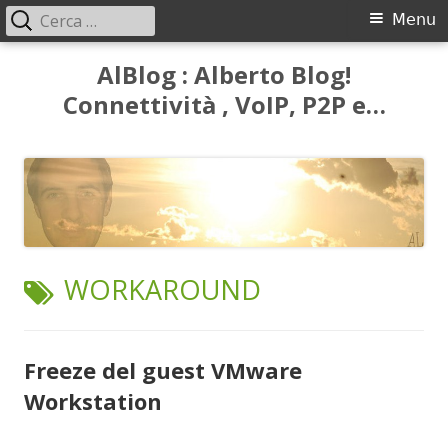
Ricerca
Menu
Menu
per:
principale
Vai
AlBlog : Alberto Blog!
al
Connettività , VoIP, P2P e…
contenuto
TAG:
WORKAROUND
Freeze del guest VMware
Workstation