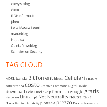
Giovy’s Blog
Gioxx
Il Disinformatico
jtheo
Lella Mascia Leoni
manteblog
Napolux
Quinta 's weblog
Schneier on Security
TAG CLOUD
Cellulari
BitTorrent
banda
ADSL
blocco
cifratura
costo
Digital Divide
concorrenza
Creative Commons
gratis
download
google
fibra
Eolo
EuteliaVoip
FTTH
Linux
Net Neutrality
Neutralità
Hardware
mp3
NGI
prezzo
pirateria
Nokia
PuntoInformatico
Number Portability