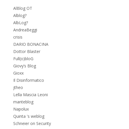
AlBlog OT
Alblog?
AlbLog?
AndreaBeggi
crisis
DARIO BONACINA
Dottor Blaster
Full(o)bloG
Giovy’s Blog
Gioxx
Il Disinformatico
jtheo
Lella Mascia Leoni
manteblog
Napolux
Quinta 's weblog
Schneier on Security