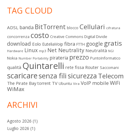
TAG CLOUD
Cellulari
BitTorrent
banda
ADSL
blocco
cifratura
costo
Digital Divide
concorrenza
Creative Commons
gratis
download
google
fibra
Eolo
EuteliaVoip
FTTH
Linux
Net Neutrality
Neutralità
Hardware
mp3
NGI
prezzo
pirateria
Nokia
PuntoInformatico
Number Portability
Quintarelli
qualità
rete fissa
Router
Saccomani
scaricare
senza fili
sicurezza
Telecom
WiFi
VoIP mobile
The Pirate Bay
TV
torrent
Ubuntu
Vira
WiMax
ARCHIVI
Agosto 2026
(1)
Luglio 2026
(1)