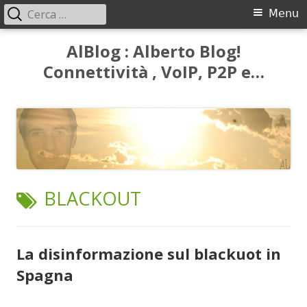
Ricerca
Menu
Menu
per:
principale
Vai
AlBlog : Alberto Blog!
al
Connettività , VoIP, P2P e…
contenuto
TAG:
BLACKOUT
La disinformazione sul blackuot in
Spagna