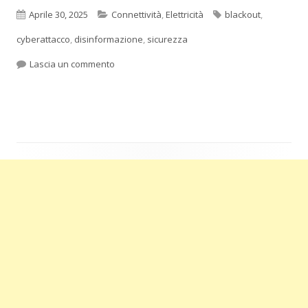
Pubblicato
Categorie
Tag
Aprile 30, 2025
Connettività
,
Elettricità
blackout
,
cyberattacco
,
disinformazione
,
sicurezza
per La disinformazione sul blackuot in Spagna
Lascia un commento
Barra
laterale
principale