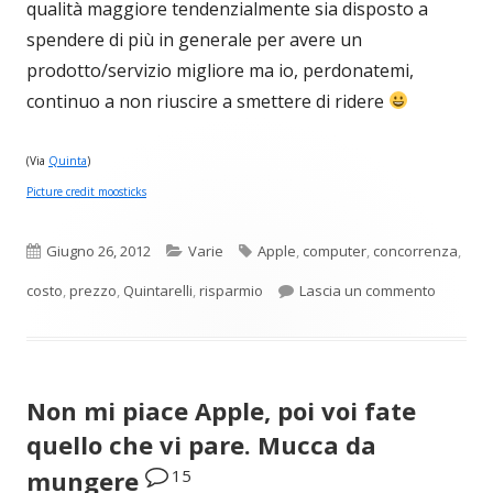
qualità maggiore tendenzialmente sia disposto a
spendere di più in generale per avere un
prodotto/servizio migliore ma io, perdonatemi,
continuo a non riuscire a smettere di ridere
(Via
Quinta
)
Picture credit moosticks
Pubblicato
Categorie
Tag
Giugno 26, 2012
Varie
Apple
,
computer
,
concorrenza
,
per Hai 
costo
,
prezzo
,
Quintarelli
,
risparmio
Lascia un commento
Non mi piace Apple, poi voi fate
quello che vi pare. Mucca da
15
mungere