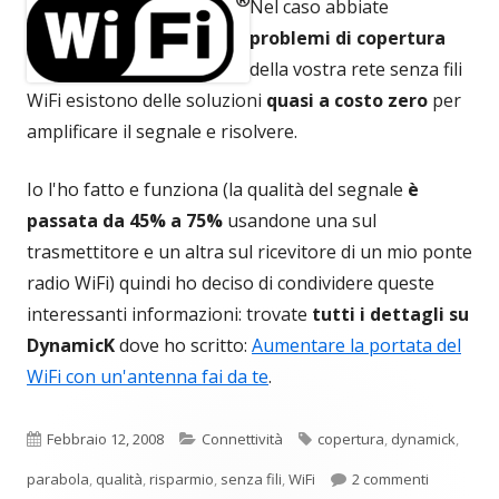
Nel caso abbiate
problemi di copertura
della vostra rete senza fili
WiFi esistono delle soluzioni
quasi a costo zero
per
amplificare il segnale e risolvere.
Io l'ho fatto e funziona (la qualità del segnale
è
passata da 45% a 75%
usandone una sul
trasmettitore e un altra sul ricevitore di un mio ponte
radio WiFi) quindi ho deciso di condividere queste
interessanti informazioni: trovate
tutti i dettagli su
DynamicK
dove ho scritto:
Aumentare la portata del
WiFi con un'antenna fai da te
.
Pubblicato
Categorie
Tag
Febbraio 12, 2008
Connettività
copertura
,
dynamick
,
su Potenzi
parabola
,
qualità
,
risparmio
,
senza fili
,
WiFi
2 commenti