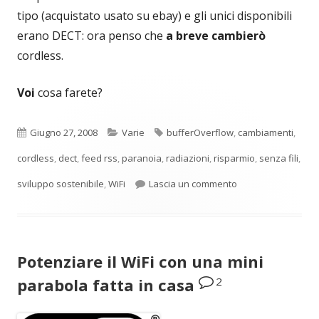
tipo (acquistato usato su ebay) e gli unici disponibili
erano DECT: ora penso che
a breve cambierò
cordless.
Voi
cosa farete?
Pubblicato
Categorie
Tag
Giugno 27, 2008
Varie
bufferOverflow
,
cambiamenti
,
cordless
,
dect
,
feed rss
,
paranoia
,
radiazioni
,
risparmio
,
senza fili
,
per DECT emette m
sviluppo sostenibile
,
WiFi
Lascia un commento
Potenziare il WiFi con una mini
2
parabola fatta in casa