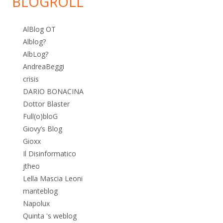
BLOGROLL
AlBlog OT
Alblog?
AlbLog?
AndreaBeggi
crisis
DARIO BONACINA
Dottor Blaster
Full(o)bloG
Giovy’s Blog
Gioxx
Il Disinformatico
jtheo
Lella Mascia Leoni
manteblog
Napolux
Quinta 's weblog