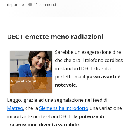
su Non mi piace Apple, poi voi fate quello
risparmio
15 commenti
DECT emette meno radiazioni
Sarebbe un esagerazione dire
che che ora il telefono cordless
in standard DECT diventa
perfetto ma
il passo avanti è
notevole
.
Leggo, grazie ad una segnalazione nel feed di
Matteo
, che la
Siemens ha introdotto
una variazione
importante nei telefoni DECT:
la potenza di
trasmissione diventa variabile
.