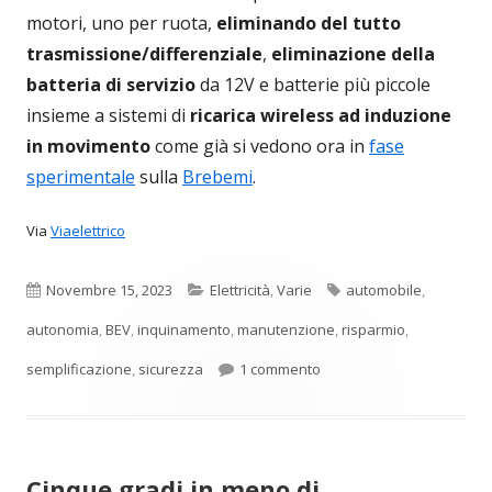
motori, uno per ruota,
eliminando del tutto
trasmissione/differenziale
,
eliminazione della
batteria di servizio
da 12V e batterie più piccole
insieme a sistemi di
ricarica wireless ad induzione
in movimento
come già si vedono ora in
fase
sperimentale
sulla
Brebemi
.
Via
Viaelettrico
Pubblicato
Categorie
Tag
Novembre 15, 2023
Elettricità
,
Varie
automobile
,
autonomia
,
BEV
,
inquinamento
,
manutenzione
,
risparmio
,
su Frenata interamente ele
semplificazione
,
sicurezza
1 commento
Cinque gradi in meno di