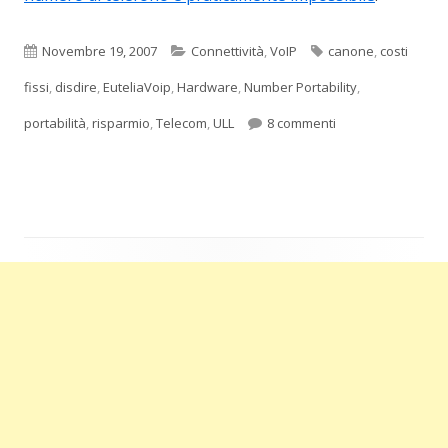
Pubblicato
Categorie
Tag
Novembre 19, 2007
Connettività
,
VoIP
canone
,
costi
fissi
,
disdire
,
EuteliaVoip
,
Hardware
,
Number Portability
,
su Disdire Telecom 
portabilità
,
risparmio
,
Telecom
,
ULL
8 commenti
Barra
laterale
principale