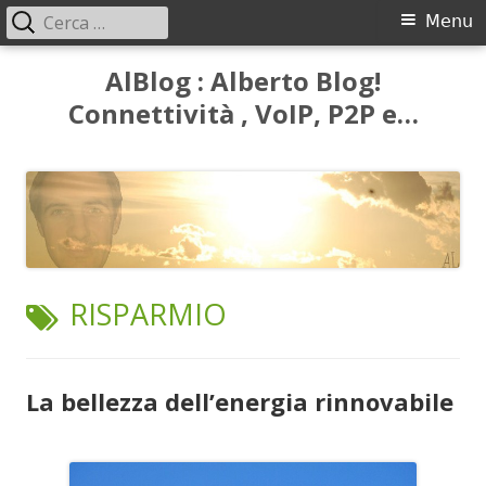
Ricerca
Menu
Menu
per:
principale
Vai
AlBlog : Alberto Blog!
al
Connettività , VoIP, P2P e…
contenuto
TAG:
RISPARMIO
La bellezza dell’energia rinnovabile