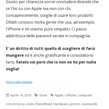
Giusto per chiarezza vorrei concludere dicendo che
ce l'ho su con Apple ma non con chi,
consapevolmente, sceglie di usare loro prodotti.
Difatti conosco molta gente che usa, ad esempio,
l'iPhone e mi stanno pure simpatici. Ci passo
addirittura delle piacevoli serate in compagnia.
E' un diritto di tutti quello di scegliere di farsi
mungere
ed è anche gratificante e consolatorio
farlo.
Fatelo voi però che io non ne ho per nulla
voglia!
Picture credit moosticks
Pubblicato
Categorie
Tag
Aprile 19, 2010
Varie
Apple
,
Cellulari
,
computer
,
concorrenza
,
costo
,
FriendFeed
,
Hardware
,
prezzo
,
Quintarelli
,