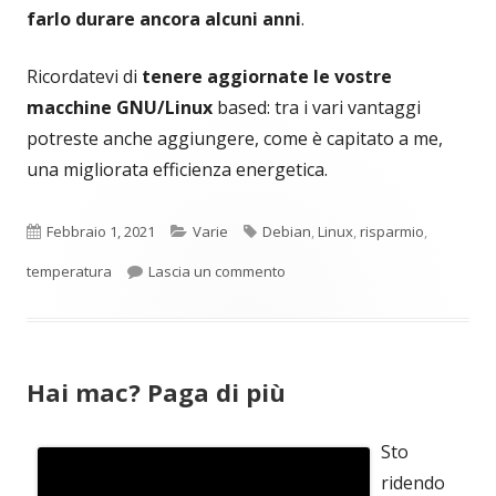
farlo durare ancora alcuni anni
.
Ricordatevi di
tenere aggiornate le vostre
macchine GNU/Linux
based: tra i vari vantaggi
potreste anche aggiungere, come è capitato a me,
una migliorata efficienza energetica.
Pubblicato
Categorie
Tag
Febbraio 1, 2021
Varie
Debian
,
Linux
,
risparmio
,
per Cinque gradi in meno di t
temperatura
Lascia un commento
Hai mac? Paga di più
Sto
ridendo