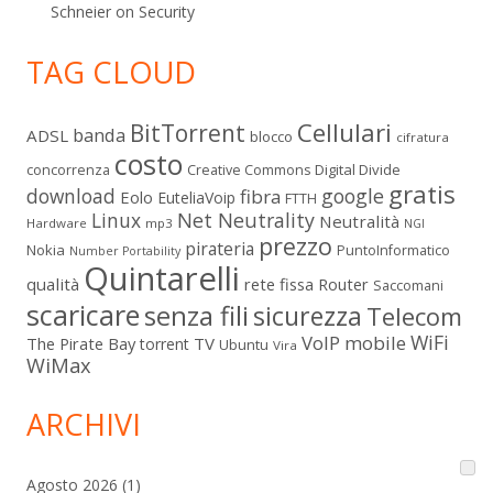
Schneier on Security
TAG CLOUD
Cellulari
BitTorrent
banda
ADSL
blocco
cifratura
costo
Digital Divide
concorrenza
Creative Commons
gratis
download
google
fibra
Eolo
EuteliaVoip
FTTH
Linux
Net Neutrality
Neutralità
Hardware
mp3
NGI
prezzo
pirateria
Nokia
PuntoInformatico
Number Portability
Quintarelli
qualità
rete fissa
Router
Saccomani
scaricare
senza fili
sicurezza
Telecom
WiFi
VoIP mobile
The Pirate Bay
TV
torrent
Ubuntu
Vira
WiMax
ARCHIVI
Agosto 2026
(1)