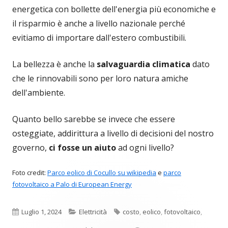
energetica con bollette dell'energia più economiche e
il risparmio è anche a livello nazionale perché
evitiamo di importare dall'estero combustibili.
La bellezza è anche la
salvaguardia climatica
dato
che le rinnovabili sono per loro natura amiche
dell'ambiente.
Quanto bello sarebbe se invece che essere
osteggiate, addirittura a livello di decisioni del nostro
governo,
ci fosse un aiuto
ad ogni livello?
Foto credit:
Parco eolico di Cocullo su wikipedia
e
parco
fotovoltaico a Palo di European Energy
Pubblicato
Categorie
Tag
Luglio 1, 2024
Elettricità
costo
,
eolico
,
fotovoltaico
,