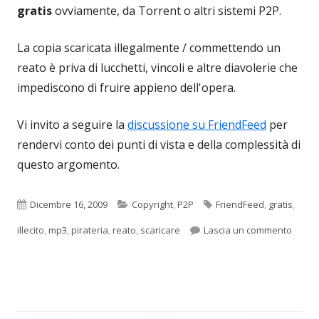
gratis
ovviamente, da Torrent o altri sistemi P2P.
La copia scaricata illegalmente / commettendo un
reato è priva di lucchetti, vincoli e altre diavolerie che
impediscono di fruire appieno dell'opera.
Vi invito a seguire la
discussione su FriendFeed
per
rendervi conto dei punti di vista e della complessità di
questo argomento.
Pubblicato
Categorie
Tag
Dicembre 16, 2009
Copyright
,
P2P
FriendFeed
,
gratis
,
per Ec
illecito
,
mp3
,
pirateria
,
reato
,
scaricare
Lascia un commento