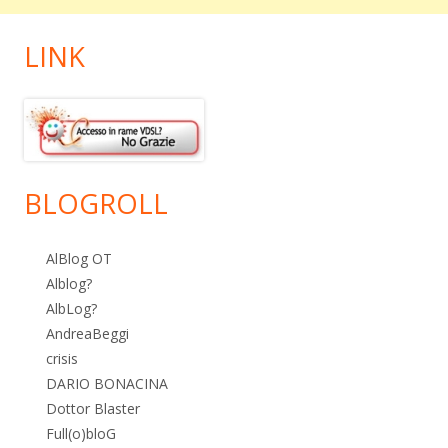
LINK
BLOGROLL
AlBlog OT
Alblog?
AlbLog?
AndreaBeggi
crisis
DARIO BONACINA
Dottor Blaster
Full(o)bloG