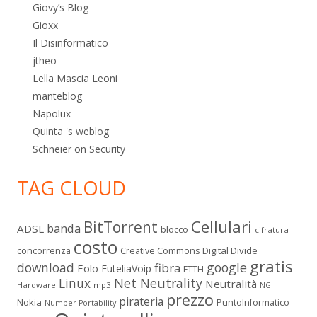
Giovy’s Blog
Gioxx
Il Disinformatico
jtheo
Lella Mascia Leoni
manteblog
Napolux
Quinta 's weblog
Schneier on Security
TAG CLOUD
Cellulari
BitTorrent
banda
ADSL
blocco
cifratura
costo
Digital Divide
concorrenza
Creative Commons
gratis
download
google
fibra
Eolo
EuteliaVoip
FTTH
Linux
Net Neutrality
Neutralità
Hardware
mp3
NGI
prezzo
pirateria
Nokia
PuntoInformatico
Number Portability