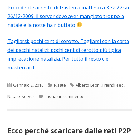
Precedente arresto del sistema inatteso a 3.32.27 su
26/12/2009. il server deve aver mangiato troppo a
natale e la notte ha ributtato
Tagliarsi: pochi cent di cerotto. Tagliarsi con la carta
dei pacchi natalizi: pochi cent di cerotto più tipica
imprecazione natalizia. Per tutto il resto c'è
mastercard
Pubblicato
Categorie
Tag
Gennaio 2, 2010
Risate
Alberto Leoni
,
FriendFeed
,
per Alberto Leoni su FriendFe
Natale
,
server
Lascia un commento
Ecco perché scaricare dalle reti P2P