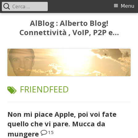
Ricerca
Menu
Menu
per:
principale
Vai
AlBlog : Alberto Blog!
al
Connettività , VoIP, P2P e…
contenuto
TAG:
FRIENDFEED
Non mi piace Apple, poi voi fate
quello che vi pare. Mucca da
15
mungere