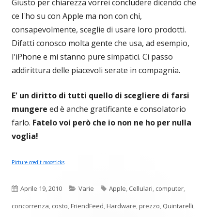
Giusto per chiarezza vorrei concludere dicendo che
ce l'ho su con Apple ma non con chi,
consapevolmente, sceglie di usare loro prodotti.
Difatti conosco molta gente che usa, ad esempio,
l'iPhone e mi stanno pure simpatici. Ci passo
addirittura delle piacevoli serate in compagnia.
E' un diritto di tutti quello di scegliere di farsi
mungere
ed è anche gratificante e consolatorio
farlo.
Fatelo voi però che io non ne ho per nulla
voglia!
Picture credit moosticks
Pubblicato
Categorie
Tag
Aprile 19, 2010
Varie
Apple
,
Cellulari
,
computer
,
concorrenza
,
costo
,
FriendFeed
,
Hardware
,
prezzo
,
Quintarelli
,