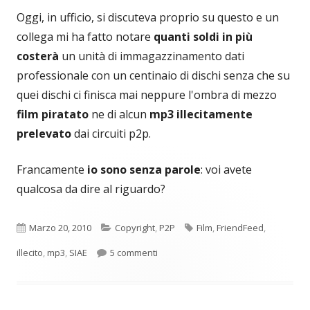
Oggi, in ufficio, si discuteva proprio su questo e un
collega mi ha fatto notare
quanti soldi in più
costerà
un unità di immagazzinamento dati
professionale con un centinaio di dischi senza che su
quei dischi ci finisca mai neppure l'ombra di mezzo
film piratato
ne di alcun
mp3 illecitamente
prelevato
dai circuiti p2p.
Francamente
io sono senza parole
: voi avete
qualcosa da dire al riguardo?
Pubblicato
Categorie
Tag
Marzo 20, 2010
Copyright
,
P2P
Film
,
FriendFeed
,
su Proposta per una nuova tassa SI
illecito
,
mp3
,
SIAE
5 commenti