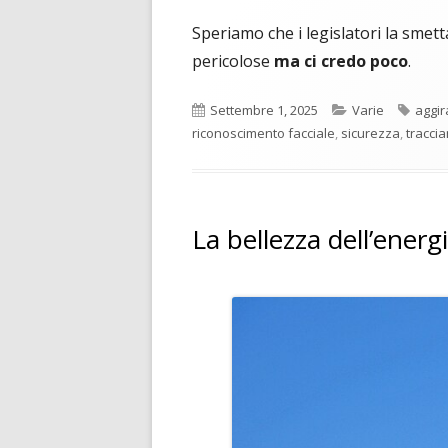
Speriamo che i legislatori la smett
pericolose
ma ci credo poco
.
Pubblicato
Categorie
Tag
Settembre 1, 2025
Varie
aggir
riconoscimento facciale
,
sicurezza
,
tracci
La bellezza dell’energ