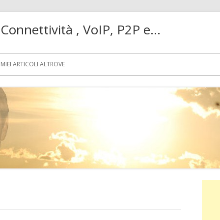
! Connettività , VoIP, P2P e…
MIEI ARTICOLI ALTROVE
Ba
lat