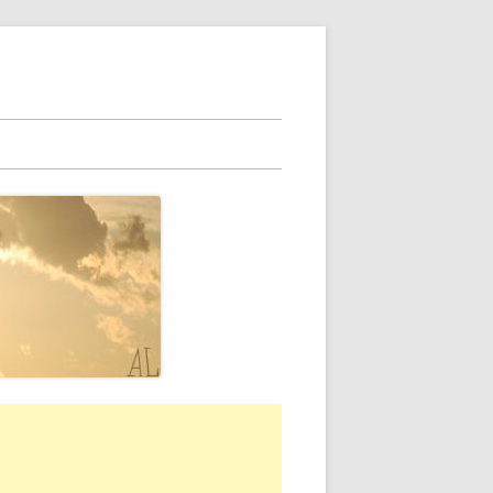
rra
erale