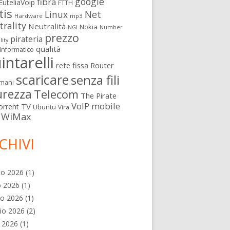
google
fibra
EuteliaVoip
FTTH
tis
Linux
Net
Hardware
mp3
rality
Neutralità
Nokia
NGI
Number
prezzo
pirateria
lity
qualità
Informatico
intarelli
rete fissa
Router
scaricare
senza fili
mani
urezza
Telecom
The Pirate
VoIP mobile
TV
orrent
Ubuntu
Vira
WiMax
CHIVI
to 2026
(1)
o 2026
(1)
no 2026
(1)
io 2026
(2)
e 2026
(1)