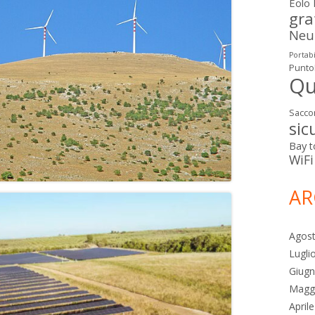
Eolo
gra
Neut
Portabi
Punto
Qu
Sacco
sic
Bay
t
WiFi
AR
Agos
Lugli
Giug
Magg
April