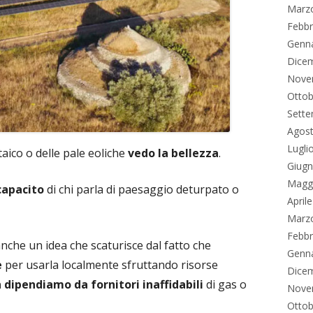
Marz
Febbr
Genn
Dice
Nove
Ottob
Sett
Agos
Lugli
ico o delle pale eoliche
vedo la bellezza
.
Giug
Magg
capacito
di chi parla di paesaggio deturpato o
April
Marz
Febbr
anche un idea che scaturisce dal fatto che
Genn
e
per usarla localmente sfruttando risorse
Dice
 dipendiamo da fornitori inaffidabili
di gas o
Nove
Ottob