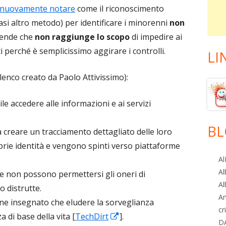
a nuovamente notare
come il riconoscimento
iasi altro metodo) per identificare i minorenni
non
tende che
non raggiunge lo scopo
di impedire ai
i perché è semplicissimo aggirare i controlli.
LI
elenco creato da Paolo Attivissimo):
cile accedere alle informazioni e ai servizi
BL
a creare un tracciamento dettagliato delle loro
oprie identità e vengono spinti verso piattaforme
Al
Al
e non possono permettersi gli oneri di
Al
 distrutte.
A
ene insegnato che eludere la sorveglianza
cr
Apre
di base della vita [
TechDirt
].
D