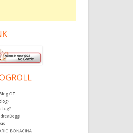
NK
OGROLL
Blog OT
blog?
bLog?
ndreaBeggi
isis
ARIO BONACINA