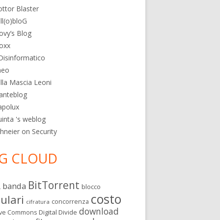
ttor Blaster
ll(o)bloG
ovy’s Blog
oxx
 Disinformatico
nziona e fa danni
heo
lla Mascia Leoni
anteblog
apolux
inta 's weblog
hneier on Security
G CLOUD
BitTorrent
banda
L
blocco
costo
lulari
concorrenza
cifratura
download
Digital Divide
ive Commons