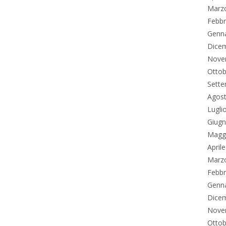
Marz
Febbr
Genn
Dice
Nove
Ottob
Sett
Agos
Lugli
Giug
Magg
April
Marz
Febbr
Genn
Dice
Nove
Ottob