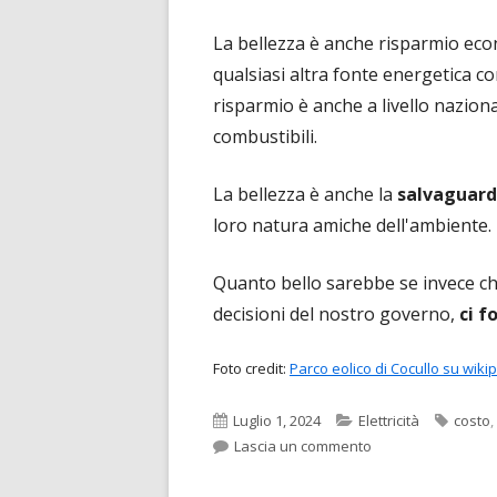
La bellezza è anche risparmio eco
qualsiasi altra fonte energetica co
risparmio è anche a livello nazion
combustibili.
La bellezza è anche la
salvaguard
loro natura amiche dell'ambiente.
Quanto bello sarebbe se invece che 
decisioni del nostro governo,
ci f
Foto credit:
Parco eolico di Cocullo su wiki
Pubblicato
Categorie
Tag
Luglio 1, 2024
Elettricità
costo
,
per La bellezza del
Lascia un commento