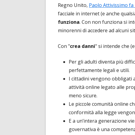
Regno Unito,
Paolo Attivissimo f
facciale in internet (e anche quals
funziona
. Con non funziona si in
minorenni di accedere ad alcuni sit
Con "
crea danni
" si intende che (
Per gli adulti diventa più diffi
perfettamente legali e utili.
I cittadini vengono obbligati 
attività online legato alle pr
meno sicure.
Le piccole comunità online ch
conformità alla legge vengono
E a un’intera generazione vi
governativa è una competenza 