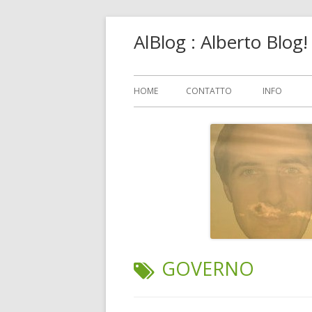
Vai
AlBlog : Alberto Blog
al
contenuto
Menu
HOME
CONTATTO
INFO
principale
TAG:
GOVERNO