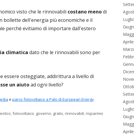
Sett
nomico visto che le rinnovabili
costano meno
di
Agos
Lugli
n bollette dell'energia più economiche e il
Giug
ale perché evitiamo di importare dall'estero
Magg
April
Marz
ia climatica
dato che le rinnovabili sono per
Febbr
Genn
Dice
essere osteggiate, addirittura a livello di
Nove
osse un aiuto
ad ogni livello?
Ottob
Sett
pedia
e
parco fotovoltaico a Palo di European Energy
Agos
Lugli
eolico
,
fotovoltaico
,
governo
,
gratis
,
rinnovabili
,
risparmio
Giug
l’energia rinnovabile
Magg
April