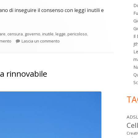
in
Do
ano di inseguire il consenso con leggi inutili e
una
Fu
nuova
Gi
finestra
Gi
are
,
censura
,
governo
,
inutile
,
legge
,
pericoloso
,
Il
per Il controllo dell’età su internet non fu
amento
Lascia un commento
jt
Le
m
N
ia rinnovabile
Qu
Sc
TA
ADS
Cel
Creat