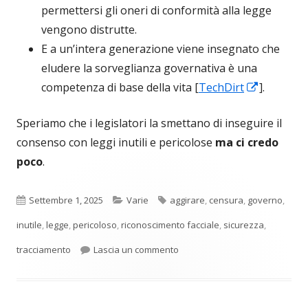
permettersi gli oneri di conformità alla legge
vengono distrutte.
E a un’intera generazione viene insegnato che
eludere la sorveglianza governativa è una
Apre
competenza di base della vita [
TechDirt
].
in
Speriamo che i legislatori la smettano di inseguire il
una
consenso con leggi inutili e pericolose
ma ci credo
nuova
poco
.
finestra
Pubblicato
Categorie
Tag
Settembre 1, 2025
Varie
aggirare
,
censura
,
governo
,
inutile
,
legge
,
pericoloso
,
riconoscimento facciale
,
sicurezza
,
per Il controllo dell’età su int
tracciamento
Lascia un commento