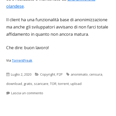
olandese
.
Il client ha una funzionalità base di anonimizzazione
ma anche gli sviluppatori avvisano di non farci totale
affidamento in quanto non ancora matura.
Che dire: buon lavoro!
Via
TorrentFreak
Pubblicato
Categorie
Tag
Luglio 2, 2020
Copyright
,
P2P
anonimato
,
censura
,
download
,
gratis
,
scaricare
,
TOR
,
torrent
,
upload
per Tribler, un client Torrent indistruttibile
Lascia un commento