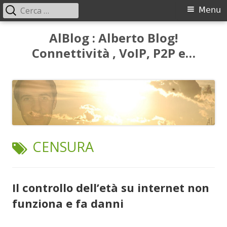
Ricerca
Menu
Menu
per:
principale
Vai
AlBlog : Alberto Blog!
al
Connettività , VoIP, P2P e…
contenuto
TAG:
CENSURA
Il controllo dell’età su internet non
funziona e fa danni