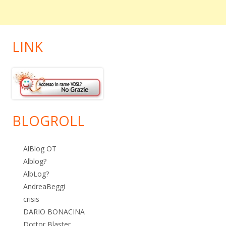
LINK
BLOGROLL
AlBlog OT
Alblog?
AlbLog?
AndreaBeggi
crisis
DARIO BONACINA
Dottor Blaster