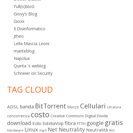
Full(o)bloG
Giovy’s Blog
Gioxx
Il Disinformatico
jtheo
Lella Mascia Leoni
manteblog
Napolux
Quinta 's weblog
Schneier on Security
TAG CLOUD
Cellulari
BitTorrent
banda
ADSL
blocco
cifratura
costo
Digital Divide
concorrenza
Creative Commons
gratis
download
google
fibra
Eolo
EuteliaVoip
FTTH
Linux
Net Neutrality
Neutralità
Hardware
mp3
NGI