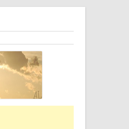
rra
erale