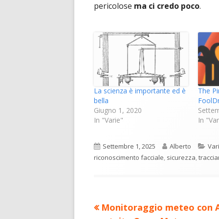
pericolose
ma ci credo poco
.
La scienza è importante ed è
The Pi
bella
FoolD
Giugno 1, 2020
Settem
In "Varie"
In "Var
Pubblicato
Autore
Cat
Settembre 1, 2025
Alberto
Var
riconoscimento facciale
,
sicurezza
,
tracci
Precedente
Monitoraggio meteo con 
Navigazione