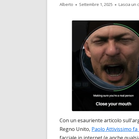
Autore
Pubblicato
Alberto
Settembre 1, 2025
Lascia un
Con un esauriente articolo sull'ar
Regno Unito,
Paolo Attivissimo f
facciale in internet (e anche quals