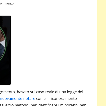
per Il controllo dell’età su internet non funziona e fa danni
 commento
pri
gomento, basato sul caso reale di una legge del
a nuovamente notare
come il riconoscimento
iasi altro metodo) per identificare i minorenni
non