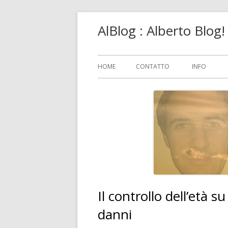
Vai
AlBlog : Alberto Blog
al
contenuto
Menu
HOME
CONTATTO
INFO
principale
Il controllo dell’età 
danni