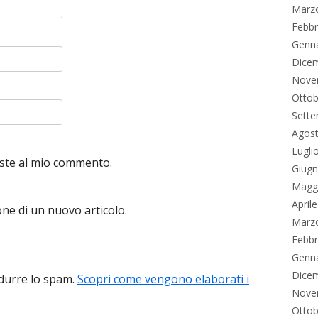
Marz
Febbr
Genn
Dice
Nove
Ottob
Sett
Agos
Lugli
poste al mio commento.
Giug
Magg
April
one di un nuovo articolo.
Marz
Febbr
Genn
Dice
idurre lo spam.
Scopri come vengono elaborati i
Nove
Ottob