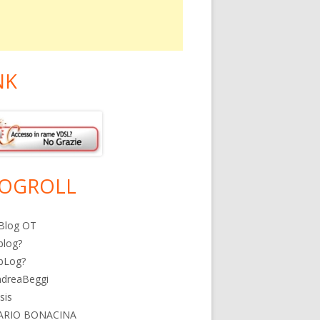
NK
OGROLL
Blog OT
blog?
bLog?
ndreaBeggi
isis
ARIO BONACINA