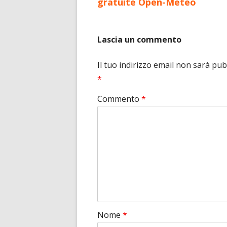
articolo:
gratuite Open-Meteo
articoli
Lascia un commento
Il tuo indirizzo email non sarà pub
*
Commento
*
Nome
*