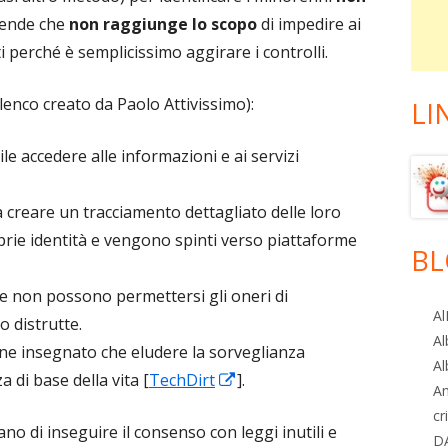
tende che
non raggiunge lo scopo
di impedire ai
i perché è semplicissimo aggirare i controlli.
elenco creato da Paolo Attivissimo):
LI
cile accedere alle informazioni e ai servizi
a creare un tracciamento dettagliato delle loro
oprie identità e vengono spinti verso piattaforme
BL
e non possono permettersi gli oneri di
Al
 distrutte.
Al
ene insegnato che eludere la sorveglianza
Al
Apre
di base della vita [
TechDirt
].
A
in
cr
ano di inseguire il consenso con leggi inutili e
una
D