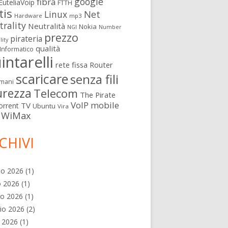
google
fibra
EuteliaVoip
FTTH
tis
Linux
Net
Hardware
mp3
rality
Neutralità
Nokia
NGI
Number
prezzo
pirateria
lity
qualità
Informatico
intarelli
rete fissa
Router
scaricare
senza fili
mani
urezza
Telecom
The Pirate
VoIP mobile
TV
orrent
Ubuntu
Vira
WiMax
CHIVI
to 2026
(1)
o 2026
(1)
no 2026
(1)
io 2026
(2)
e 2026
(1)