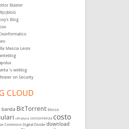
ttor Blaster
ll(o)bloG
ovy’s Blog
oxx
 Disinformatico
heo
lla Mascia Leoni
anteblog
apolux
inta 's weblog
hneier on Security
G CLOUD
BitTorrent
banda
L
blocco
costo
lulari
concorrenza
cifratura
download
Digital Divide
ive Commons