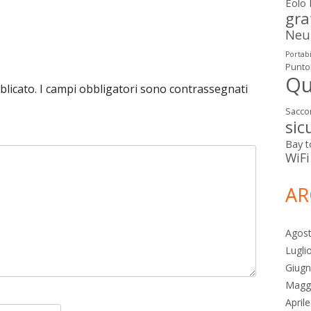
articolo:
Eolo
gra
Neut
Portabi
Punto
Qu
blicato.
I campi obbligatori sono contrassegnati
Sacco
sic
Bay
t
WiFi
AR
Agos
Lugli
Giug
Magg
April