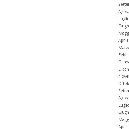
Sett
Agos
Lugli
Giug
Magg
April
Marz
Febbr
Genn
Dice
Nove
Ottob
Sett
Agos
Lugli
Giug
Magg
April