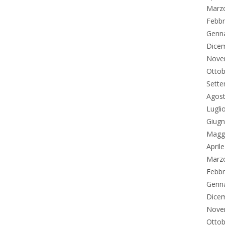
Marz
Febbr
Genn
Dice
Nove
Ottob
Sett
Agos
Lugli
Giug
Magg
April
Marz
Febbr
Genn
Dice
Nove
Ottob