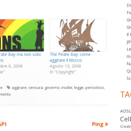
nuova
Do
finestra
Fu
Gi
Gi
Il
jt
Le
rate Bay ma non solo:
The Pirate Bay: come
m
ns
aggirare il blocco
N
bre 6, 2008
Agosto 13, 2008
Qu
ie"
In "Copyright"
Sc
egorie
Tag
ie
aggirare
,
censura
,
governo
,
inutile
,
legge
,
pericoloso
,
TA
amento
ADS
Cel
Nuovo
API
Ping
Creat