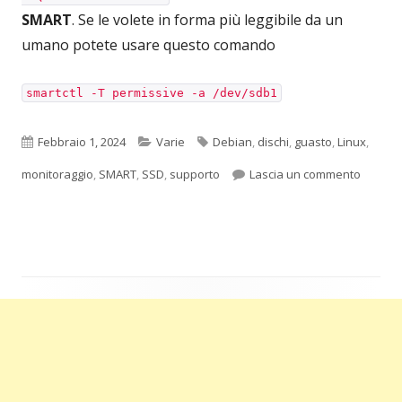
SMART
. Se le volete in forma più leggibile da un
umano potete usare questo comando
smartctl -T permissive -a /dev/sdb1
Pubblicato
Categorie
Tag
Febbraio 1, 2024
Varie
Debian
,
dischi
,
guasto
,
Linux
,
per Ver
monitoraggio
,
SMART
,
SSD
,
supporto
Lascia un commento
Barra
laterale
principale