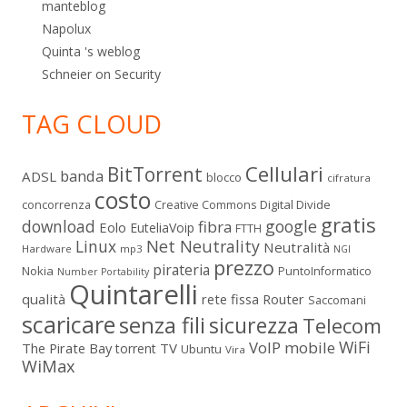
manteblog
Napolux
Quinta 's weblog
Schneier on Security
TAG CLOUD
Cellulari
BitTorrent
banda
ADSL
blocco
cifratura
costo
Digital Divide
concorrenza
Creative Commons
gratis
download
google
fibra
Eolo
EuteliaVoip
FTTH
Linux
Net Neutrality
Neutralità
Hardware
mp3
NGI
prezzo
pirateria
Nokia
PuntoInformatico
Number Portability
Quintarelli
qualità
rete fissa
Router
Saccomani
scaricare
senza fili
sicurezza
Telecom
WiFi
VoIP mobile
The Pirate Bay
TV
torrent
Ubuntu
Vira
WiMax