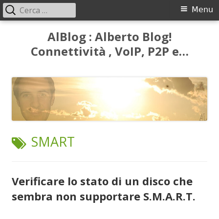
Ricerca
Menu
Menu
per:
principale
Vai
AlBlog : Alberto Blog!
al
Connettività , VoIP, P2P e…
contenuto
TAG:
SMART
Verificare lo stato di un disco che
sembra non supportare S.M.A.R.T.