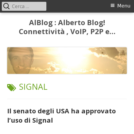
Ricerca
Menu
Menu
per:
principale
Vai
AlBlog : Alberto Blog!
al
Connettività , VoIP, P2P e…
contenuto
TAG:
SIGNAL
Il senato degli USA ha approvato
l’uso di Signal