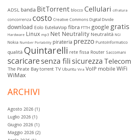
Cellulari
BitTorrent
banda
ADSL
blocco
cifratura
costo
Digital Divide
concorrenza
Creative Commons
gratis
download
google
fibra
Eolo
EuteliaVoip
FTTH
Linux
Net Neutrality
Neutralità
Hardware
mp3
NGI
prezzo
pirateria
Nokia
PuntoInformatico
Number Portability
Quintarelli
qualità
rete fissa
Router
Saccomani
scaricare
senza fili
sicurezza
Telecom
WiFi
VoIP mobile
The Pirate Bay
TV
torrent
Ubuntu
Vira
WiMax
ARCHIVI
Agosto 2026
(1)
Luglio 2026
(1)
Giugno 2026
(1)
Maggio 2026
(2)