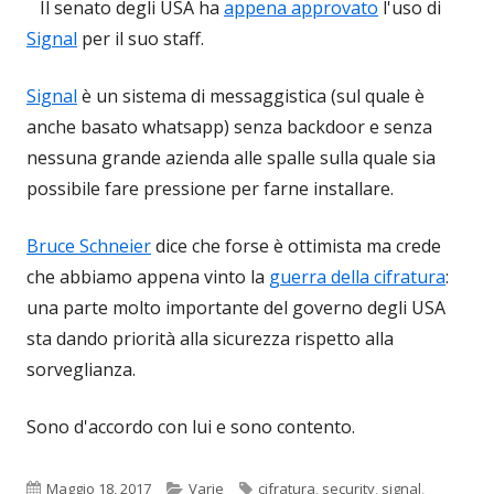
Il senato degli USA ha
appena approvato
l'uso di
Signal
per il suo staff.
Signal
è un sistema di messaggistica (sul quale è
anche basato whatsapp) senza backdoor e senza
nessuna grande azienda alle spalle sulla quale sia
possibile fare pressione per farne installare.
Bruce Schneier
dice che forse è ottimista ma crede
che abbiamo appena vinto la
guerra della cifratura
:
una parte molto importante del governo degli USA
sta dando priorità alla sicurezza rispetto alla
sorveglianza.
Sono d'accordo con lui e sono contento.
Pubblicato
Categorie
Tag
Maggio 18, 2017
Varie
cifratura
,
security
,
signal
,