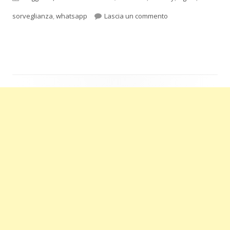
per Il senato degli 
sorveglianza
,
whatsapp
Lascia un commento
Barra
laterale
principale