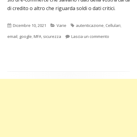
di credito o altro che riguarda soldi o dati critici.
Pubblicato
Categorie
Tag
Dicembre 10, 2021
Varie
autenticazione
,
Cellulari
,
per MFA 2FA Aut
email
,
google
,
MFA
,
sicurezza
Lascia un commento
Barra
laterale
principale