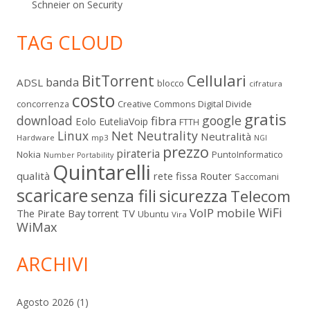
Schneier on Security
TAG CLOUD
Cellulari
BitTorrent
banda
ADSL
blocco
cifratura
costo
Digital Divide
concorrenza
Creative Commons
gratis
download
google
fibra
Eolo
EuteliaVoip
FTTH
Linux
Net Neutrality
Neutralità
Hardware
mp3
NGI
prezzo
pirateria
Nokia
PuntoInformatico
Number Portability
Quintarelli
qualità
rete fissa
Router
Saccomani
scaricare
senza fili
sicurezza
Telecom
WiFi
VoIP mobile
The Pirate Bay
TV
torrent
Ubuntu
Vira
WiMax
ARCHIVI
Agosto 2026
(1)