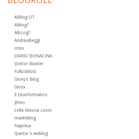
AlBlog OT
Alblog?
AlbLog?
AndreaBeggi
crisis
DARIO BONACINA
Dottor Blaster
Full(o)bloG
Giovy’s Blog
Gioxx
Il Disinformatico
jtheo
Lella Mascia Leoni
manteblog
Napolux
Quinta 's weblog