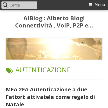
Ricerca
Menu
Menu
per:
principale
Vai
AlBlog : Alberto Blog!
al
Connettività , VoIP, P2P e…
contenuto
TAG:
AUTENTICAZIONE
MFA 2FA Autenticazione a due
Fattori: attivatela come regalo di
Natale