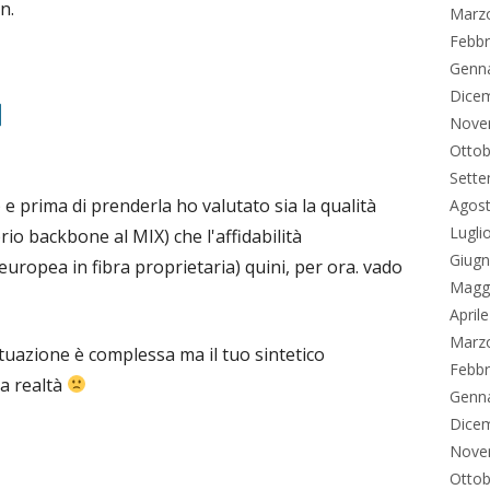
n.
Marz
Febbr
Genn
Dice
Nove
Ottob
Sett
 prima di prenderla ho valutato sia la qualità
Agos
Lugli
rio backbone al MIX) che l'affidabilità
Giug
uropea in fibra proprietaria) quini, per ora. vado
Magg
April
Marz
tuazione è complessa ma il tuo sintetico
Febbr
la realtà
Genn
Dice
Nove
Ottob