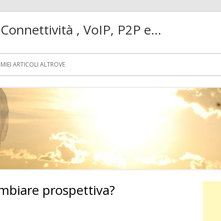
! Connettività , VoIP, P2P e…
MIEI ARTICOLI ALTROVE
ambiare prospettiva?
Ba
lat
su Abolire il canone o cambiare prospettiva?