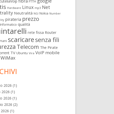
google
fibra
EuteliaVoip
FTTH
tis
Linux
Net
Hardware
mp3
rality
Neutralità
Nokia
NGI
Number
prezzo
pirateria
lity
qualità
Informatico
intarelli
rete fissa
Router
scaricare
senza fili
mani
urezza
Telecom
The Pirate
VoIP mobile
TV
orrent
Ubuntu
Vira
WiMax
CHIVI
to 2026
(1)
o 2026
(1)
no 2026
(1)
io 2026
(2)
e 2026
(1)