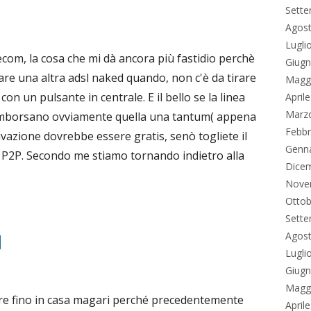
Sett
Agos
Lugli
lecom, la cosa che mi dà ancora più fastidio perchè
Giug
re una altra adsl naked quando, non c'è da tirare
Magg
con un pulsante in centrale. E il bello se la linea
April
Marz
 rimborsano ovviamente quella una tantum( appena
Febbr
tivazione dovrebbe essere gratis, senò togliete il
Genn
ri P2P. Secondo me stiamo tornando indietro alla
Dice
Nove
Ottob
Sett
Agos
Lugli
Giug
Magg
pure fino in casa magari perché precedentemente
April