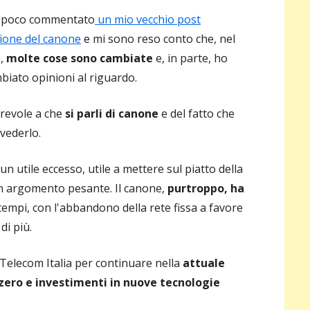
pri
 poco commentato
un mio vecchio post
zione del canone
e mi sono reso conto che, nel
o,
molte cose sono cambiate
e, in parte, ho
biato opinioni al riguardo.
revole a che
si parli di canone
e del fatto che
vederlo.
 un utile eccesso, utile a mettere sul piatto della
un argomento pesante. Il canone,
purtroppo, ha
 tempi, con l'abbandono della rete fissa a favore
 di più.
a Telecom Italia per continuare nella
attuale
zero e investimenti in nuove tecnologie