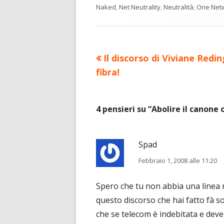
Naked
,
Net Neutrality
,
Neutralità
,
One Net
Precedente
Il discorso di Viviane Redin
Navigazione
articolo:
fibra!
articoli
4 pensieri su “
Abolire il canone
Spad
Febbraio 1, 2008 alle 11:20
Spero che tu non abbia una linea 
questo discorso che hai fatto fà s
che se telecom è indebitata e deve