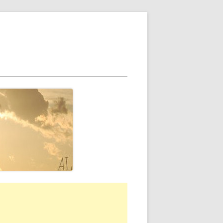
rra
erale