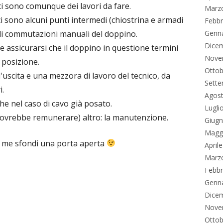
ci sono comunque dei lavori da fare.
Marz
ci sono alcuni punti intermedi (chiostrina e armadi
Febbr
di commutazioni manuali del doppino.
Genn
Dice
he assicurarsi che il doppino in questione termini
Nove
 posizione.
Ottob
'uscita e una mezzora di lavoro del tecnico, da
Sett
i.
Agos
he nel caso di cavo già posato.
Lugli
dovrebbe remunerare) altro: la manutenzione.
Giug
Magg
con me sfondi una porta aperta
April
Marz
Febbr
Genn
Dice
Nove
Ottob