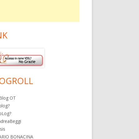
NK
OGROLL
Blog OT
blog?
bLog?
ndreaBeggi
isis
ARIO BONACINA