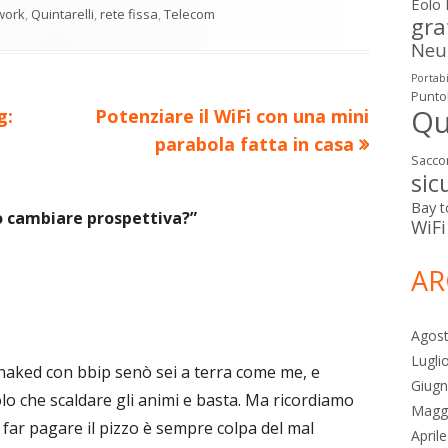
Eolo
work
,
Quintarelli
,
rete fissa
,
Telecom
gra
Neut
Portabi
Punto
Qu
Nuovo
g:
Potenziare il WiFi con una mini
articolo:
parabola fatta in casa
Sacco
sic
Bay
t
 o cambiare prospettiva?
”
WiFi
AR
Agos
Lugli
naked con bbip senò sei a terra come me, e
Giug
olo che scaldare gli animi e basta. Ma ricordiamo
Magg
 far pagare il pizzo è sempre colpa del mal
April