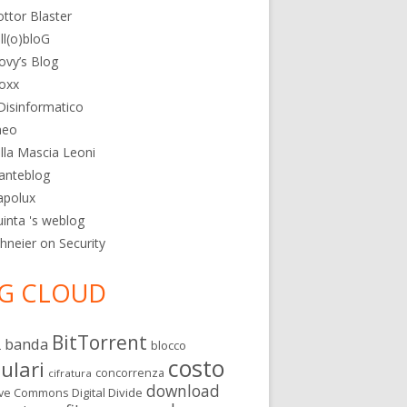
ttor Blaster
ll(o)bloG
ovy’s Blog
oxx
 Disinformatico
heo
lla Mascia Leoni
anteblog
apolux
inta 's weblog
hneier on Security
G CLOUD
BitTorrent
banda
L
blocco
costo
lulari
concorrenza
cifratura
download
Digital Divide
ive Commons