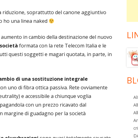
a riduzione, soprattutto del canone aggiuntivo
 io ho una linea naked
LI
n aumento in cambio della destinazione del nuovo
società
formata con la rete Telecom Italia e le
tutti questi soggetti e magari quotata, in parte, in
BL
cambio di una sostituzione integrale
con uno di fibra ottica passiva. Rete ovviamente
utrality) e accessibile a chiunque voglia
Al
o pagandola con un prezzo ricavato dal
Al
Al
un margine di guadagno per la società
A
cr
D