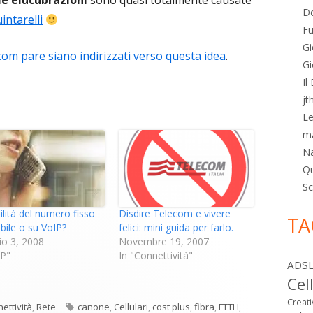
e elucubrazioni
sono quasi totalmente causate
Do
intarelli
Fu
Gi
lecom pare siano indirizzati verso questa idea
.
Gi
Il
jt
Le
m
N
Qu
Sc
ilità del numero fisso
Disdire Telecom e vivere
TA
bile o su VoIP?
felici: mini guida per farlo.
o 3, 2008
Novembre 19, 2007
IP"
In "Connettività"
ADS
Cel
Creat
gorie
Tag
ettività
,
Rete
canone
,
Cellulari
,
cost plus
,
fibra
,
FTTH
,