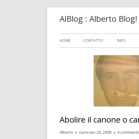
Vai
AlBlog : Alberto Blog
al
contenuto
Menu
HOME
CONTATTO
INFO
principale
Abolire il canone o c
Autore
Pubblicato
Alberto
Gennaio 26, 2008
4 commenti