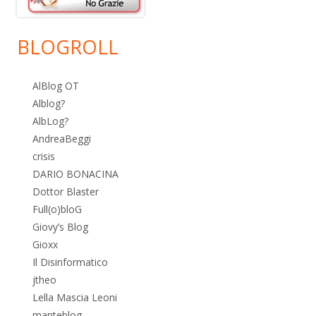
BLOGROLL
AlBlog OT
Alblog?
AlbLog?
AndreaBeggi
crisis
DARIO BONACINA
Dottor Blaster
Full(o)bloG
Giovy’s Blog
Gioxx
Il Disinformatico
jtheo
Lella Mascia Leoni
manteblog