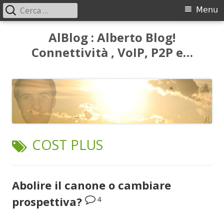
Ricerca
Menu
Menu
per:
principale
Vai
AlBlog : Alberto Blog!
al
Connettività , VoIP, P2P e…
contenuto
TAG:
COST PLUS
Abolire il canone o cambiare
4
prospettiva?