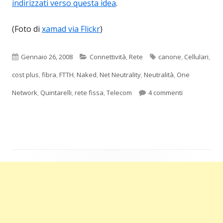
indirizzati verso questa idea
.
(Foto di
xamad via Flickr
)
Pubblicato
Categorie
Tag
Gennaio 26, 2008
Connettività
,
Rete
canone
,
Cellulari
,
cost plus
,
fibra
,
FTTH
,
Naked
,
Net Neutrality
,
Neutralità
,
One
su Abolire il
Network
,
Quintarelli
,
rete fissa
,
Telecom
4 commenti
Barra
laterale
principale