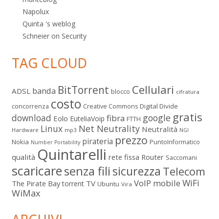
Napolux
Quinta 's weblog
Schneier on Security
TAG CLOUD
Cellulari
BitTorrent
banda
ADSL
blocco
cifratura
costo
Digital Divide
concorrenza
Creative Commons
gratis
download
google
fibra
Eolo
EuteliaVoip
FTTH
Linux
Net Neutrality
Neutralità
Hardware
mp3
NGI
prezzo
pirateria
Nokia
PuntoInformatico
Number Portability
Quintarelli
qualità
rete fissa
Router
Saccomani
scaricare
senza fili
sicurezza
Telecom
WiFi
VoIP mobile
The Pirate Bay
TV
torrent
Ubuntu
Vira
WiMax