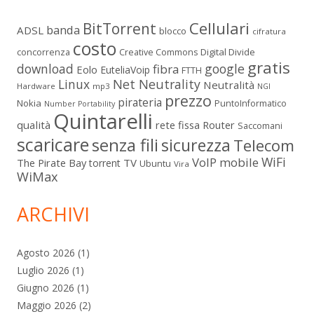
Cellulari
BitTorrent
banda
ADSL
blocco
cifratura
costo
Digital Divide
concorrenza
Creative Commons
gratis
download
google
fibra
Eolo
EuteliaVoip
FTTH
Linux
Net Neutrality
Neutralità
Hardware
mp3
NGI
prezzo
pirateria
Nokia
PuntoInformatico
Number Portability
Quintarelli
qualità
rete fissa
Router
Saccomani
scaricare
senza fili
sicurezza
Telecom
WiFi
VoIP mobile
The Pirate Bay
TV
torrent
Ubuntu
Vira
WiMax
ARCHIVI
Agosto 2026
(1)
Luglio 2026
(1)
Giugno 2026
(1)
Maggio 2026
(2)