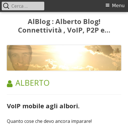
Ricerca
Menu
Menu
per:
principale
Vai
AlBlog : Alberto Blog!
al
Connettività , VoIP, P2P e…
contenuto
AUTORE:
ALBERTO
VoIP mobile agli albori.
Quanto cose che devo ancora imparare!