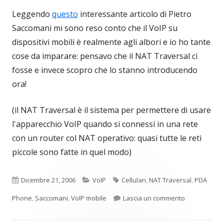
Leggendo
questo
interessante articolo di Pietro
Saccomani mi sono reso conto che il VoIP su
dispositivi mobili è realmente agli albori e io ho tante
cose da imparare: pensavo che il NAT Traversal ci
fosse e invece scopro che lo stanno introducendo
ora!
(il NAT Traversal è il sistema per permettere di usare
l'apparecchio VoIP quando si connessi in una rete
con un router col NAT operativo: quasi tutte le reti
piccole sono fatte in quel modo)
Pubblicato
Categorie
Tag
Dicembre 21, 2006
VoIP
Cellulari
,
NAT Traversal
,
PDA
per VoIP mobi
Phone
,
Saccomani
,
VoIP mobile
Lascia un commento