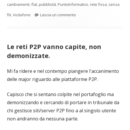
cambiamenti
,
flat
,
pubblicità
,
PuntoInformatico
,
rete fissa
,
senza
per Vodafone: pubblicità a cos
fili
,
Vodafone
Lascia un commento
Le reti P2P vanno capite, non
demonizzate.
Mi fa ridere e nel contempo piangere l'accanimento
delle major riguardo alle piattaforme P2P.
Capisco che si sentano colpite nel portafoglio ma
demonizzando e cercando di portare in tribunale da
chi gestisce siti/server P2P fino a al singolo utente
non andranno da nessuna parte.