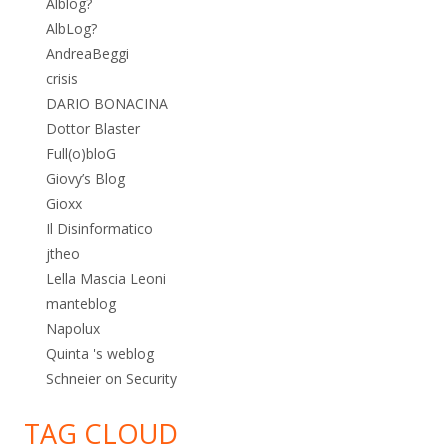
Alblog?
AlbLog?
AndreaBeggi
crisis
DARIO BONACINA
Dottor Blaster
Full(o)bloG
Giovy’s Blog
Gioxx
Il Disinformatico
jtheo
Lella Mascia Leoni
manteblog
Napolux
Quinta 's weblog
Schneier on Security
TAG CLOUD