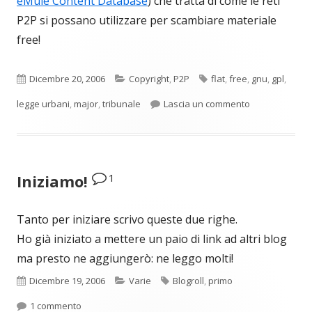
eMule Content Database
) che tratta di come le reti
P2P si possano utilizzare per scambiare materiale
free!
Pubblicato
Categorie
Tag
Dicembre 20, 2006
Copyright
,
P2P
flat
,
free
,
gnu
,
gpl
,
per Le reti P2
legge urbani
,
major
,
tribunale
Lascia un commento
1
Iniziamo!
Tanto per iniziare scrivo queste due righe.
Ho già iniziato a mettere un paio di link ad altri blog
ma presto ne aggiungerò: ne leggo molti!
Pubblicato
Categorie
Tag
Dicembre 19, 2006
Varie
Blogroll
,
primo
su Iniziamo!
1 commento