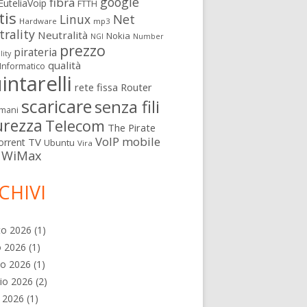
google
fibra
EuteliaVoip
FTTH
tis
Linux
Net
Hardware
mp3
rality
Neutralità
Nokia
NGI
Number
prezzo
pirateria
lity
qualità
Informatico
intarelli
rete fissa
Router
scaricare
senza fili
mani
urezza
Telecom
The Pirate
VoIP mobile
TV
orrent
Ubuntu
Vira
WiMax
CHIVI
to 2026
(1)
o 2026
(1)
no 2026
(1)
io 2026
(2)
e 2026
(1)