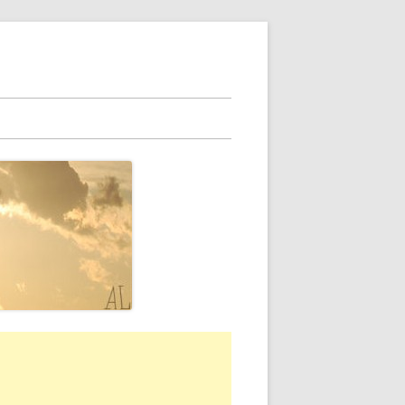
rra
erale