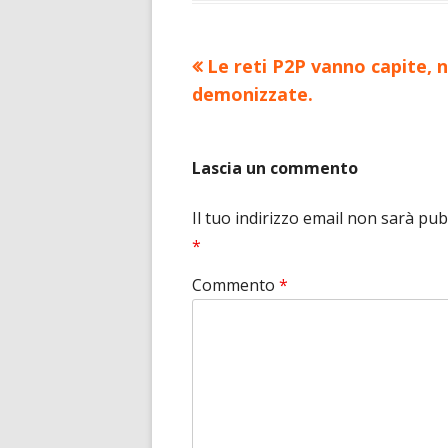
Precedente
Le reti P2P vanno capite, 
Navigazione
articolo:
demonizzate.
articoli
Lascia un commento
Il tuo indirizzo email non sarà pub
*
Commento
*