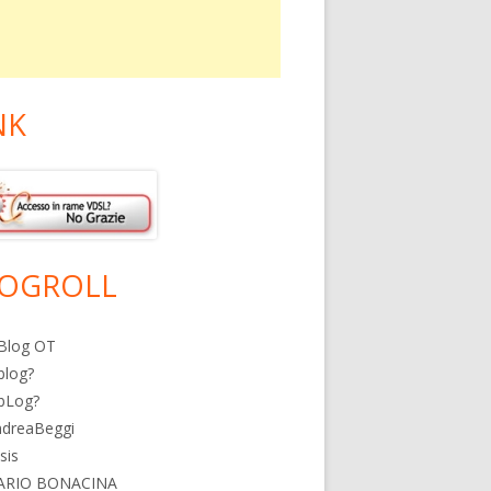
NK
OGROLL
Blog OT
blog?
bLog?
ndreaBeggi
isis
ARIO BONACINA