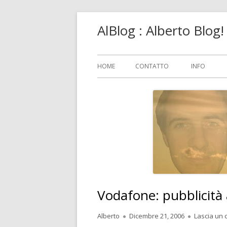
Vai
AlBlog : Alberto Blog
al
contenuto
Menu
HOME
CONTATTO
INFO
principale
Vodafone: pubblicità 
Autore
Pubblicato
Alberto
Dicembre 21, 2006
Lascia un