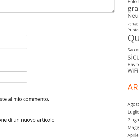
Eolo
gra
Neut
Portabi
Punto
Qu
Sacco
sic
Bay
t
WiFi
AR
poste al mio commento.
Agos
Lugli
one di un nuovo articolo.
Giug
Magg
April