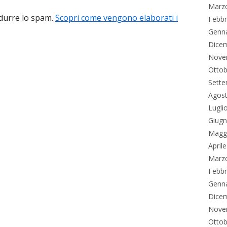
Marz
idurre lo spam.
Scopri come vengono elaborati i
Febbr
Genn
Dice
Nove
Ottob
Sett
Agos
Lugli
Giug
Magg
April
Marz
Febbr
Genn
Dice
Nove
Ottob