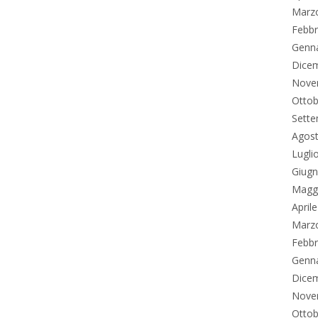
Marz
Febbr
Genn
Dice
Nove
Ottob
Sett
Agos
Lugli
Giug
Magg
April
Marz
Febbr
Genn
Dice
Nove
Ottob