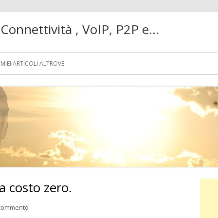
! Connettività , VoIP, P2P e…
MIEI ARTICOLI ALTROVE
a costo zero.
Ba
lat
per Vodafone: pubblicità a costo zero.
 commento