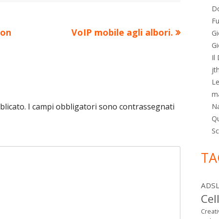
Do
Fu
Nuovo
non
VoIP mobile agli albori.
Gi
articolo:
Gi
Il
jt
Le
m
blicato.
I campi obbligatori sono contrassegnati
N
Qu
Sc
TA
ADS
Cel
Creat