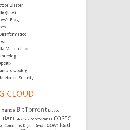
ttor Blaster
ll(o)bloG
ovy’s Blog
oxx
 Disinformatico
heo
lla Mascia Leoni
anteblog
apolux
inta 's weblog
hneier on Security
G CLOUD
BitTorrent
banda
L
blocco
costo
lulari
concorrenza
cifratura
download
Digital Divide
ive Commons