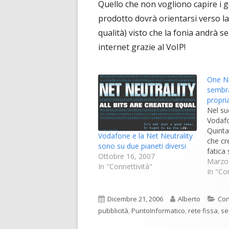
Quello che non vogliono capire i ge
prodotto dovrà orientarsi verso la 
qualità) visto che la fonia andrà s
internet grazie al VoIP!
One N
sembra
propria
Nel su
Vodaf
Quinta
Vodafone e la Net Neutrality
che cr
sono su due pianeti diversi
fatica
Ottobre 16, 2007
è inte
Marzo
In "Connettività"
Fastweb
In "Co
ma rea
infrast
Pubblicato
Autore
Cat
Dicembre 21, 2006
Alberto
Con
Questo
pubblicità
,
PuntoInformatico
,
rete fissa
,
se
l'idea
che qu