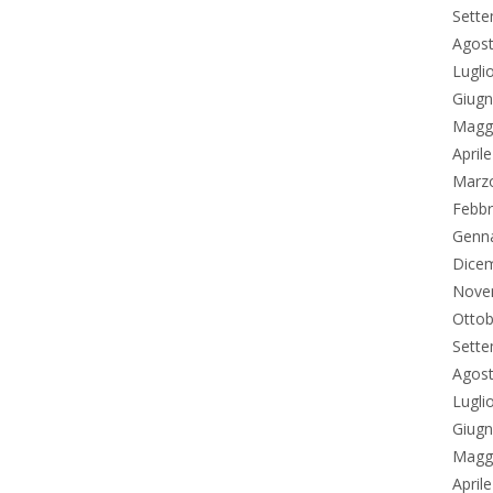
Sett
Agos
Lugli
Giug
Magg
April
Marz
Febbr
Genn
Dice
Nove
Ottob
Sett
Agos
Lugli
Giug
Magg
April