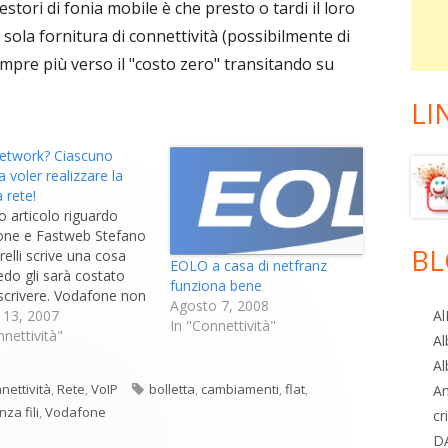
stori di fonia mobile è che presto o tardi il loro
sola fornitura di connettività (possibilmente di
empre più verso il "costo zero" transitando su
LI
etwork? Ciascuno
 voler realizzare la
 rete!
o articolo riguardo
one e Fastweb Stefano
BL
relli scrive una cosa
EOLO a casa di netfranz
edo gli sarà costato
funziona bene
 scrivere. Vodafone non
Agosto 7, 2008
ressata ad acquisire
 13, 2007
Al
In "Connettività"
 (fin qui niente fatica)
nnettività"
Al
lizzerà una propria
Al
ruttura di rete fissa.
egorie
Tag
nettività
,
Rete
,
VoIP
bolletta
,
cambiamenti
,
flat
,
A
 invece cozza contro
nza fili
,
Vodafone
 "One Network" e temo
cr
i un…
D