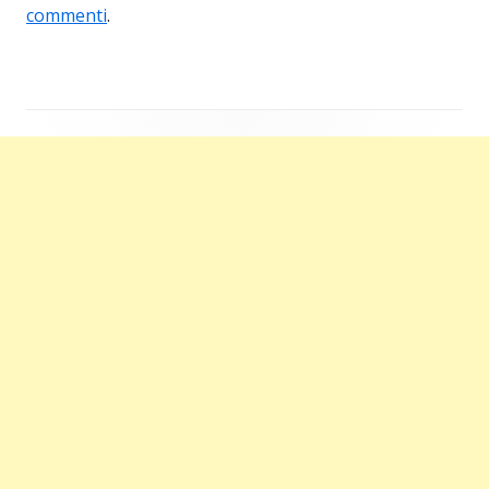
commenti
.
Barra
laterale
principale