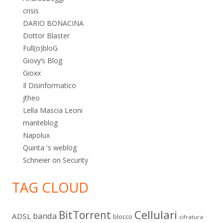
crisis
DARIO BONACINA
Dottor Blaster
Full(o)bloG
Giovy’s Blog
Gioxx
Il Disinformatico
jtheo
Lella Mascia Leoni
manteblog
Napolux
Quinta 's weblog
Schneier on Security
TAG CLOUD
Cellulari
BitTorrent
banda
ADSL
blocco
cifratura