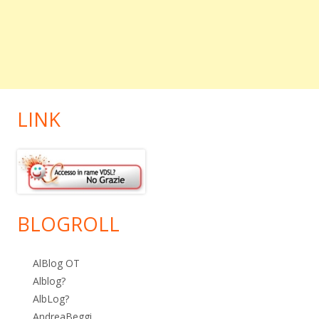
LINK
BLOGROLL
AlBlog OT
Alblog?
AlbLog?
AndreaBeggi