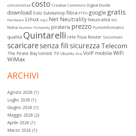
costo
Digital Divide
concorrenza
Creative Commons
gratis
download
google
fibra
Eolo
EuteliaVoip
FTTH
Linux
Net Neutrality
Neutralità
Hardware
mp3
NGI
prezzo
pirateria
Nokia
PuntoInformatico
Number Portability
Quintarelli
qualità
rete fissa
Router
Saccomani
scaricare
senza fili
sicurezza
Telecom
WiFi
VoIP mobile
The Pirate Bay
TV
torrent
Ubuntu
Vira
WiMax
ARCHIVI
Agosto 2026
(1)
Luglio 2026
(1)
Giugno 2026
(1)
Maggio 2026
(2)
Aprile 2026
(1)
Marzo 2026
(1)