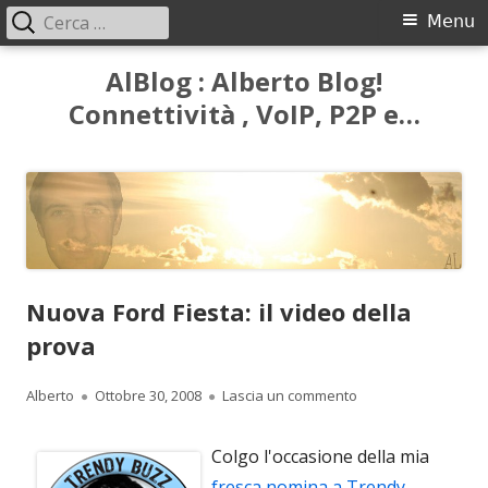
Ricerca
Menu
Menu
per:
principale
Vai
AlBlog : Alberto Blog!
al
Connettività , VoIP, P2P e…
contenuto
Nuova Ford Fiesta: il video della
prova
Autore
Pubblicato
per Nuova Ford Fiest
Alberto
Ottobre 30, 2008
Lascia un commento
Colgo l'occasione della mia
fresca nomina a Trendy