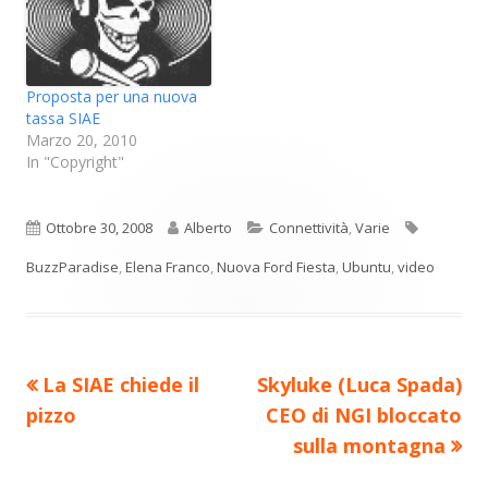
Proposta per una nuova
tassa SIAE
Marzo 20, 2010
In "Copyright"
Pubblicato
Autore
Categorie
Tag
Ottobre 30, 2008
Alberto
Connettività
,
Varie
BuzzParadise
,
Elena Franco
,
Nuova Ford Fiesta
,
Ubuntu
,
video
Precedente
Nuovo
La SIAE chiede il
Skyluke (Luca Spada)
Navigazione
articolo:
articolo:
pizzo
CEO di NGI bloccato
articoli
sulla montagna