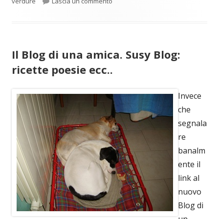
per Melanzane Tribolate
verdure
Lascia un commento
Il Blog di una amica. Susy Blog:
ricette poesie ecc..
Invece
che
segnala
re
banalm
ente il
link al
nuovo
Blog di
un