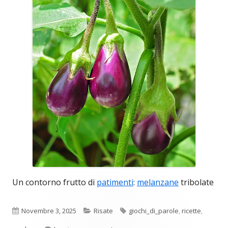
Un contorno frutto di
patimenti
:
melanzane
tribolate
Pubblicato
Categorie
Tag
Novembre 3, 2025
Risate
giochi_di_parole
,
ricette
,