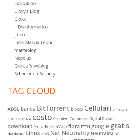
Full(o)bloG
Giovy’s Blog
Gioxx
Il Disinformatico
jtheo
Lella Mascia Leoni
manteblog
Napolux
Quinta 's weblog
Schneier on Security
TAG CLOUD
Cellulari
BitTorrent
banda
ADSL
blocco
cifratura
costo
Digital Divide
concorrenza
Creative Commons
gratis
download
google
fibra
Eolo
EuteliaVoip
FTTH
Linux
Net Neutrality
Neutralità
Hardware
mp3
NGI