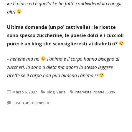
ke ti piace ed è quello ke ho fatto condividendolo con gli
altri
Ultima domanda (un po' cattivella) : le ricette
sono spesso zuccherine, le poesie dolci e i cuccioli
pure: è un blog che sconsiglieresti ai diabetici?
-
hehehe ma no
l'anima e il corpo hanno bisogno di
zuccheri, io sono a dieta ma adoro lo stesso leggere
ricette se il corpo non può almeno l'anima si
Pubblicato
Categorie
Tag
Marzo 6, 2007
Blog
,
Varie
intervista
,
ricette
,
Susy
per Il Blog di una amica. Susy Blog: ricette poes
Lascia un commento