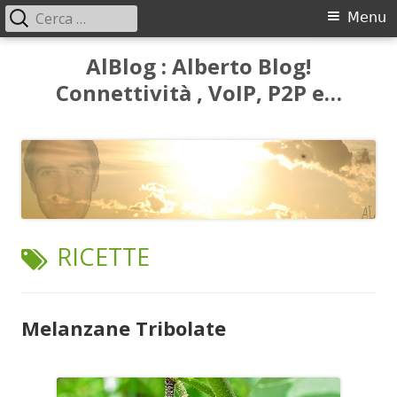
Ricerca
Menu
Menu
per:
principale
Vai
AlBlog : Alberto Blog!
al
Connettività , VoIP, P2P e…
contenuto
TAG:
RICETTE
Melanzane Tribolate