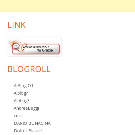
LINK
BLOGROLL
AlBlog OT
Alblog?
AlbLog?
AndreaBeggi
crisis
DARIO BONACINA
Dottor Blaster