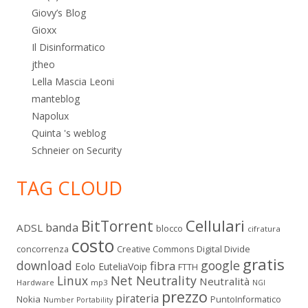
Giovy’s Blog
Gioxx
Il Disinformatico
jtheo
Lella Mascia Leoni
manteblog
Napolux
Quinta 's weblog
Schneier on Security
TAG CLOUD
Cellulari
BitTorrent
banda
ADSL
blocco
cifratura
costo
Digital Divide
concorrenza
Creative Commons
gratis
download
google
fibra
Eolo
EuteliaVoip
FTTH
Linux
Net Neutrality
Neutralità
Hardware
mp3
NGI
prezzo
pirateria
Nokia
PuntoInformatico
Number Portability