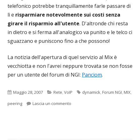
telefonico potrebbe tranquillamente farle passare di
lì e
risparmiare notevolmente sui costi senza
girare il risparmio all'utente
. D'altronde chi resta
in dietro e si ferma all'analogico va punito e le telco ci
sguazzano e puniscono fino a che possono!
La notizia dell'apertura di quel servizio al Mix è
vecchiotta e non l'avrei neppure trovata se non fosse
per un utente del forum di NGI:
Panciom
.
Pubblicato
Categorie
Tag
Maggio 28, 2007
Rete
,
VoIP
dynamick
,
Forum NGI
,
MIX
,
per Passare al VoIP? Ormai è già quas
peering
Lascia un commento