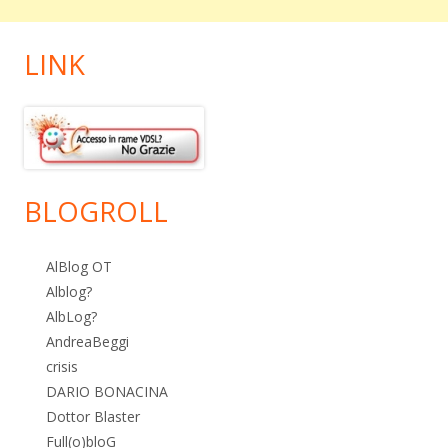
LINK
BLOGROLL
AlBlog OT
Alblog?
AlbLog?
AndreaBeggi
crisis
DARIO BONACINA
Dottor Blaster
Full(o)bloG