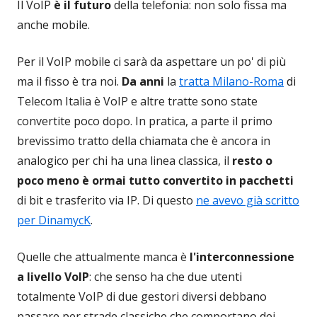
Il VoIP
è il futuro
della telefonia: non solo fissa ma
anche mobile.
Per il VoIP mobile ci sarà da aspettare un po' di più
ma il fisso è tra noi.
Da anni
la
tratta Milano-Roma
di
Telecom Italia è VoIP e altre tratte sono state
convertite poco dopo. In pratica, a parte il primo
brevissimo tratto della chiamata che è ancora in
analogico per chi ha una linea classica, il
resto o
poco meno è ormai tutto convertito in pacchetti
di bit e trasferito via IP. Di questo
ne avevo già scritto
per DinamycK
.
Quelle che attualmente manca è
l'interconnessione
a livello VoIP
: che senso ha che due utenti
totalmente VoIP di due gestori diversi debbano
passare per strade classiche che comportano dei