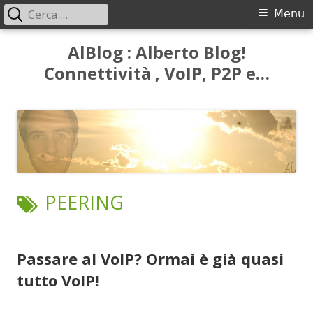
Ricerca
Menu
Menu
per:
principale
Vai
AlBlog : Alberto Blog!
al
Connettività , VoIP, P2P e…
contenuto
TAG:
PEERING
Passare al VoIP? Ormai è già quasi
tutto VoIP!