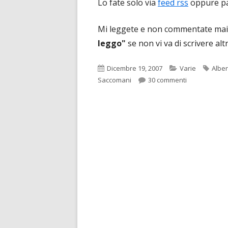
Lo fate solo via
feed rss
oppure pa
Mi leggete e non commentate ma
leggo"
se non vi va di scrivere al
Pubblicato
Categorie
Tag
Dicembre 19, 2007
Varie
Alber
su Alberto Le
Saccomani
30 commenti