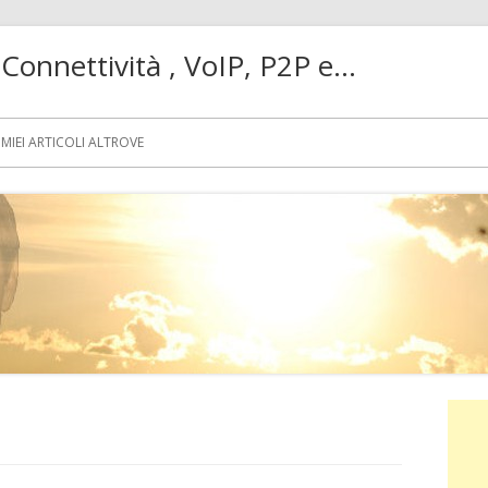
! Connettività , VoIP, P2P e…
MIEI ARTICOLI ALTROVE
Ba
lat