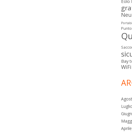
Eolo
gra
Neut
Portabi
Punto
Qu
Sacco
sic
Bay
t
WiFi
AR
Agos
Lugli
Giug
Magg
April