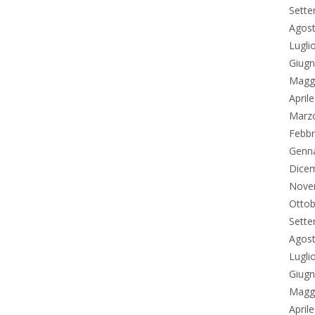
Sett
Agos
Lugli
Giug
Magg
April
Marz
Febbr
Genn
Dice
Nove
Ottob
Sett
Agos
Lugli
Giug
Magg
April