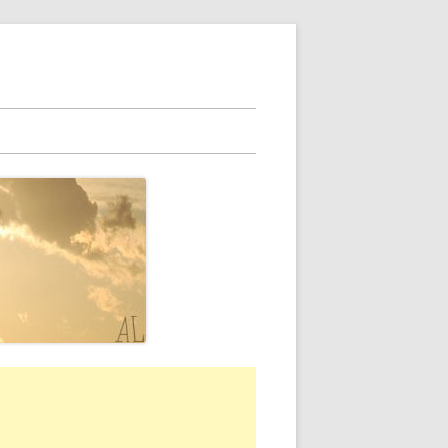
rra
erale