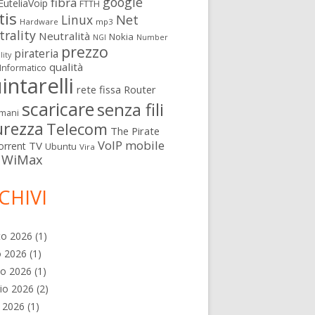
google
fibra
EuteliaVoip
FTTH
tis
Linux
Net
Hardware
mp3
rality
Neutralità
Nokia
NGI
Number
prezzo
pirateria
lity
qualità
Informatico
intarelli
rete fissa
Router
scaricare
senza fili
mani
urezza
Telecom
The Pirate
VoIP mobile
TV
orrent
Ubuntu
Vira
WiMax
CHIVI
to 2026
(1)
o 2026
(1)
no 2026
(1)
io 2026
(2)
e 2026
(1)