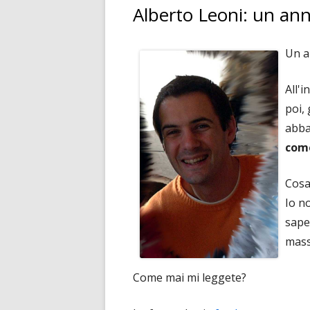
Alberto Leoni: un ann
Un a
All'
poi, 
abba
com
Cosa
Io n
sape
mass
Come mai mi leggete?