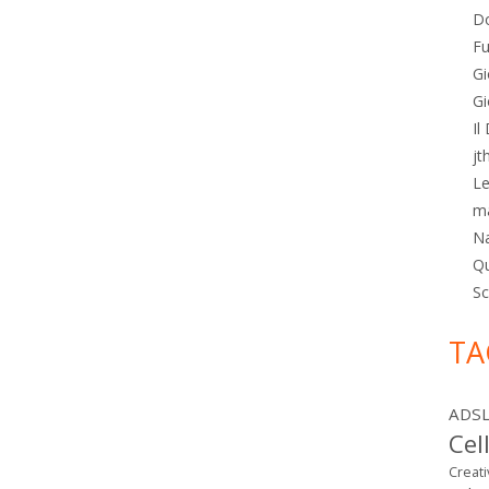
Do
Fu
Gi
Gi
Il
jt
Le
m
N
Qu
Sc
TA
ADS
Cel
Creat