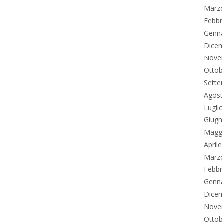
Marz
Febbr
Genn
Dice
Nove
Ottob
Sett
Agos
Lugli
Giug
Magg
April
Marz
Febbr
Genn
Dice
Nove
Ottob