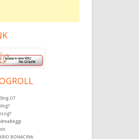
NK
OGROLL
Blog OT
blog?
bLog?
ndreaBeggi
isis
ARIO BONACINA