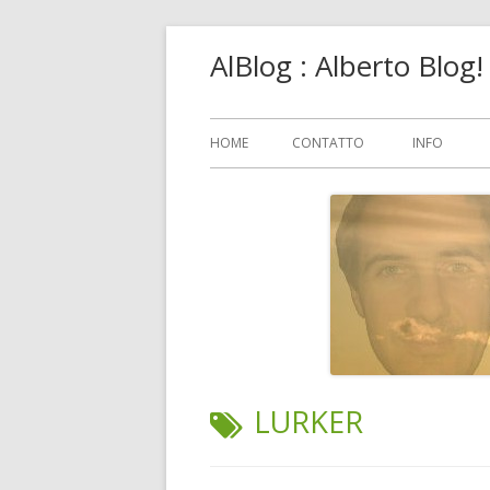
Vai
AlBlog : Alberto Blog
al
contenuto
Menu
HOME
CONTATTO
INFO
principale
TAG:
LURKER