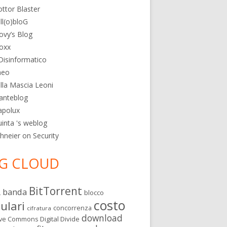
ttor Blaster
ll(o)bloG
ovy’s Blog
oxx
 Disinformatico
heo
lla Mascia Leoni
anteblog
apolux
inta 's weblog
hneier on Security
G CLOUD
BitTorrent
banda
L
blocco
costo
lulari
concorrenza
cifratura
download
Digital Divide
ive Commons