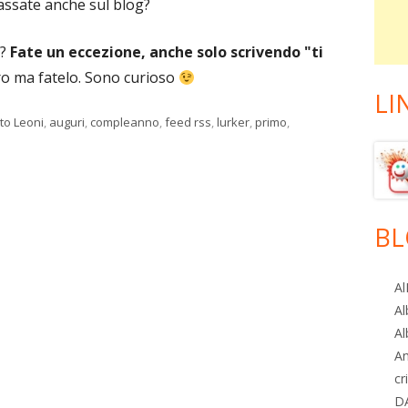
ssate anche sul blog?
i?
Fate un eccezione, anche solo scrivendo "ti
tro ma fatelo. Sono curioso
LI
to Leoni
,
auguri
,
compleanno
,
feed rss
,
lurker
,
primo
,
oni: un anno di AlBlog
BL
Al
Al
Al
A
cr
D