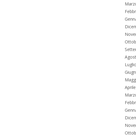
Marz
Febbr
Genn
Dice
Nove
Ottob
Sett
Agos
Lugli
Giug
Magg
April
Marz
Febbr
Genn
Dice
Nove
Ottob