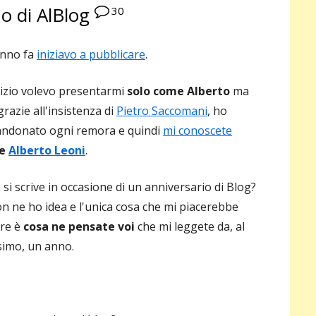
o di AlBlog
30
pri
nno fa
iniziavo a pubblicare
.
inizio volevo presentarmi
solo come Alberto
ma
grazie all'insistenza di
Pietro Saccomani
, ho
ndonato ogni remora e quindi
mi conoscete
e
Alberto Leoni
.
 si scrive in occasione di un anniversario di Blog?
on ne ho idea e l'unica cosa che mi piacerebbe
re è
cosa ne pensate voi
che mi leggete da, al
imo, un anno.