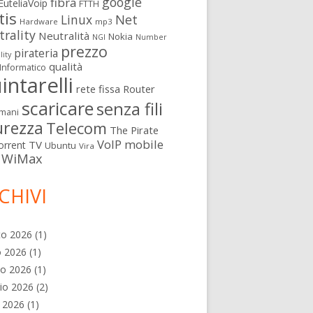
google
fibra
EuteliaVoip
FTTH
tis
Linux
Net
Hardware
mp3
rality
Neutralità
Nokia
NGI
Number
prezzo
pirateria
lity
qualità
Informatico
intarelli
rete fissa
Router
scaricare
senza fili
mani
urezza
Telecom
The Pirate
VoIP mobile
TV
orrent
Ubuntu
Vira
WiMax
CHIVI
to 2026
(1)
o 2026
(1)
no 2026
(1)
io 2026
(2)
e 2026
(1)