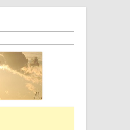
rra
erale