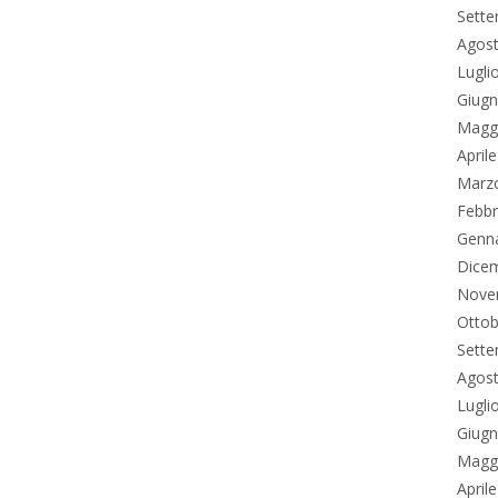
Sett
Agos
Lugli
Giug
Magg
April
Marz
Febbr
Genn
Dice
Nove
Ottob
Sett
Agos
Lugli
Giug
Magg
April