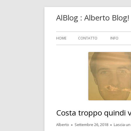
Vai
AlBlog : Alberto Blog
al
contenuto
Menu
HOME
CONTATTO
INFO
principale
Costa troppo quindi v
Autore
Pubblicato
Alberto
Settembre 26, 2018
Lascia u