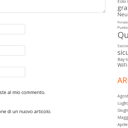
Eolo
gra
Neut
Portabi
Punto
Qu
Sacco
sic
Bay
t
WiFi
AR
poste al mio commento.
Agos
Lugli
Giug
one di un nuovo articolo.
Magg
April