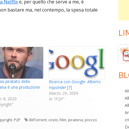
 Netflix
e, per quello che serve a me, è
 non bastare ma, nel contempo, la spesa totale
LI
BL
 più piratato della
Ricerca con Google: Alberto
ana è una produzione
risponde! [7]
Al
Marzo 29, 2009
Al
o 4, 2020
In "P2P"
pyright"
Al
A
cr
tegorie
Tag
pyright
,
P2P
BitTorrent
,
costo
,
Film
,
pirateria
,
prezzo
D