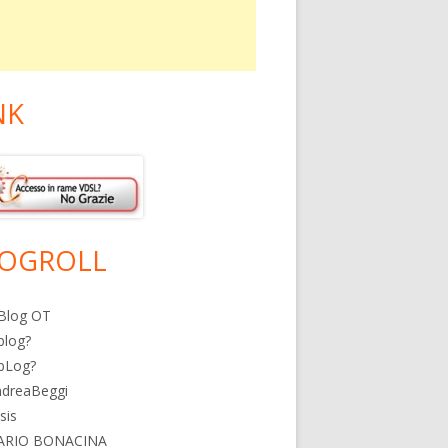
NK
OGROLL
Blog OT
blog?
bLog?
ndreaBeggi
isis
ARIO BONACINA