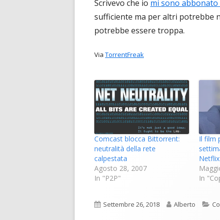
Scrivevo che io
mi sono abbonato a
sufficiente ma per altri potrebbe
potrebbe essere troppa.
Via
TorrentFreak
Comcast blocca Bittorrent:
Il film
neutralità della rete
settim
calpestata
Netflix
Agosto 28, 2007
Maggi
In "P2P"
In "Co
Pubblicato
Autore
Ca
Settembre 26, 2018
Alberto
Co