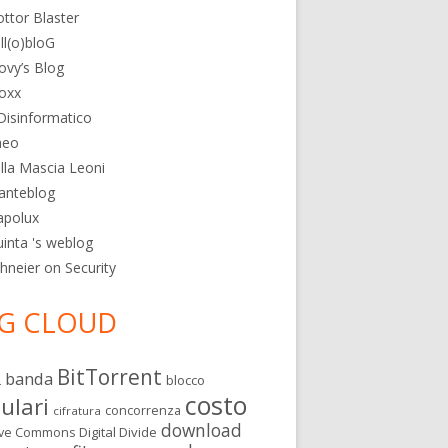
ttor Blaster
ll(o)bloG
ovy’s Blog
oxx
 Disinformatico
heo
lla Mascia Leoni
anteblog
apolux
inta 's weblog
hneier on Security
G CLOUD
BitTorrent
banda
L
blocco
costo
lulari
concorrenza
cifratura
download
Digital Divide
ive Commons