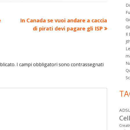
Do
Fu
Nuovo
Gi
e
In Canada se vuoi andare a caccia
Gi
articolo:
di pirati devi pagare gli ISP
Il
jt
Le
m
N
blicato.
I campi obbligatori sono contrassegnati
Qu
Sc
TA
ADS
Cel
Creat