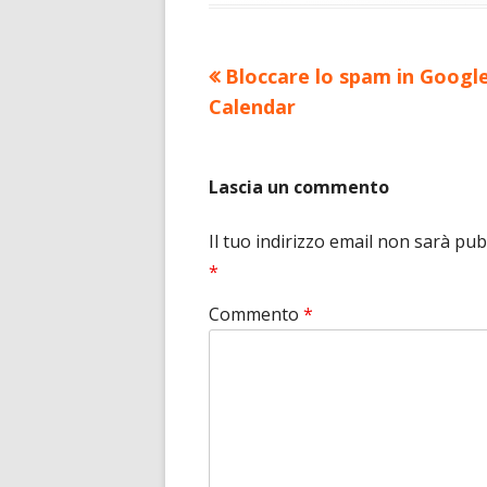
Precedente
Bloccare lo spam in Googl
Navigazione
articolo:
Calendar
articoli
Lascia un commento
Il tuo indirizzo email non sarà pub
*
Commento
*