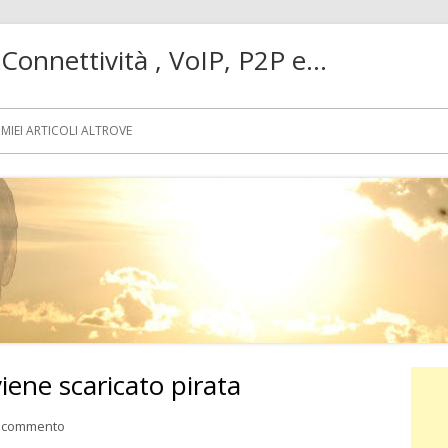
! Connettività , VoIP, P2P e…
MIEI ARTICOLI ALTROVE
iene scaricato pirata
Ba
lat
per Costa troppo quindi viene scaricato pirata
n commento