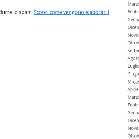
Marz
Febbr
idurre lo spam.
Scopri come vengono elaborati i
Genn
Dice
Nove
Ottob
Sett
Agos
Lugli
Giug
Magg
April
Marz
Febbr
Genn
Dice
Nove
Ottob