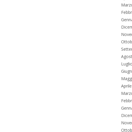
Marz
Febbr
Genn
Dice
Nove
Ottob
Sett
Agos
Lugli
Giug
Magg
April
Marz
Febbr
Genn
Dice
Nove
Ottob