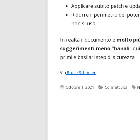
Applicare subito patch e upd
Ridurre il perimetro dei poten
non si usa
In realtà il documento è
molto più
suggerimenti meno "banali
" qu
primi e basilari step di sicurezza
Via
Bruce Schneier
Pubblicato
Categorie
T
Ottobre 1, 2021
Connettività
N