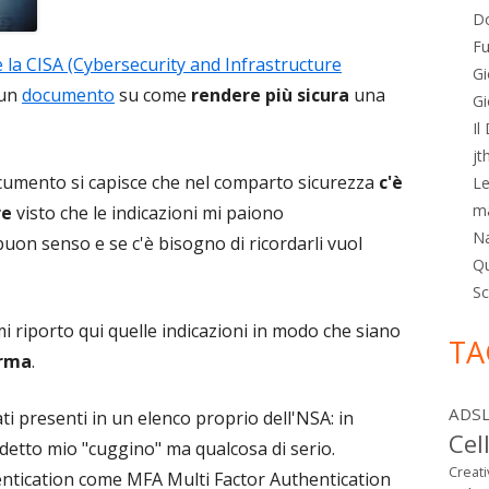
Do
Fu
 la CISA (Cybersecurity and Infrastructure
Gi
 un
documento
su come
rendere più sicura
una
Gi
Il
jt
documento si capisce che nel comparto sicurezza
c'è
Le
m
re
visto che le indicazioni mi paiono
N
uon senso e se c'è bisogno di ricordarli vuol
Qu
Sc
mi riporto qui quelle indicazioni in modo che siano
TA
orma
.
ADS
ati presenti in un elenco proprio dell'NSA: in
Cel
detto mio "cuggino" ma qualcosa di serio.
Creat
entication come MFA Multi Factor Authentication