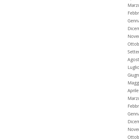
Marz
Febbr
Genn
Dice
Nove
Ottob
Sett
Agos
Lugli
Giug
Magg
April
Marz
Febbr
Genn
Dice
Nove
Ottob