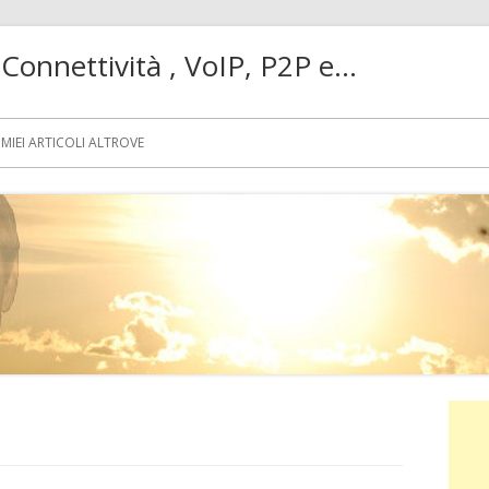
! Connettività , VoIP, P2P e…
MIEI ARTICOLI ALTROVE
Ba
lat