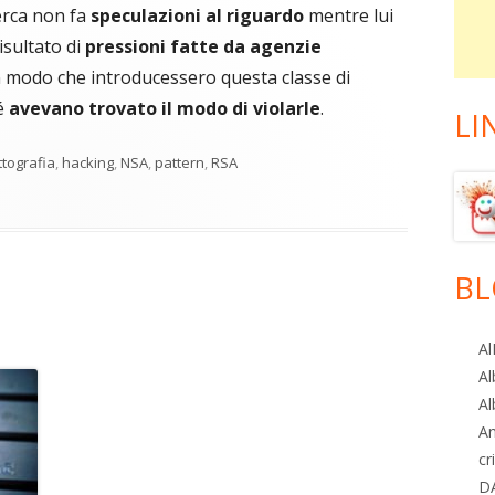
erca non fa
speculazioni al riguardo
mentre lui
risultato di
pressioni fatte da agenzie
in modo che introducessero questa classe di
hé
avevano trovato il modo di violarle
.
LI
ittografia
,
hacking
,
NSA
,
pattern
,
RSA
n vecchie chiavi RSA?
BL
Al
Al
Al
A
cr
D