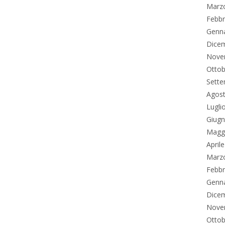
Marz
Febbr
Genn
Dice
Nove
Ottob
Sett
Agos
Lugli
Giug
Magg
April
Marz
Febbr
Genn
Dice
Nove
Ottob