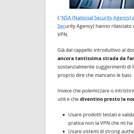
L'
NSA (National Security Agency) e
Sec
urity Agency) hanno rilasciato
VPN.
Già dal cappello introduttivo al 
ancora tantissima strada da fa
sostanzialmente suggerimenti di b
proprio dire che mancano le basi.
Invece che polemizzare o intristir
utili e che
diventino presto la n
Usare prodotti testati e valid
pratica non la VPN che mi ha 
Usare sistemi di strong auth