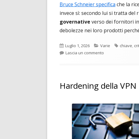
Bruce Schneier specifica
che la ric
invece sì: secondo lui si tratta del 
governative
verso dei fornitori 
debolezze nei loro prodotti perc
Pubblicato
Categorie
Tag
Luglio 1, 2026
Varie
chiave
,
cr
per Una backdoor i
Lascia un commento
Hardening della VPN