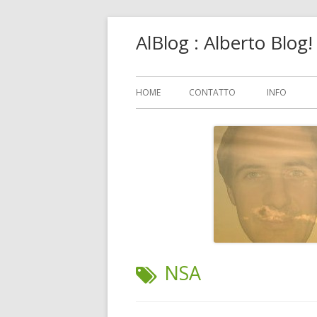
Vai
AlBlog : Alberto Blog
al
contenuto
Menu
HOME
CONTATTO
INFO
principale
TAG:
NSA