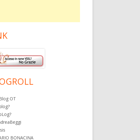
NK
OGROLL
Blog OT
blog?
bLog?
ndreaBeggi
isis
ARIO BONACINA