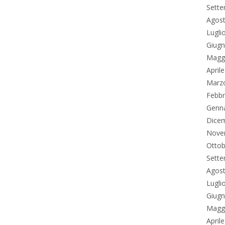
Sett
Agos
Lugli
Giug
Magg
April
Marz
Febbr
Genn
Dice
Nove
Ottob
Sett
Agos
Lugli
Giug
Magg
April