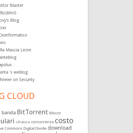
ttor Blaster
ll(o)bloG
ovy’s Blog
oxx
 Disinformatico
heo
lla Mascia Leoni
anteblog
apolux
inta 's weblog
hneier on Security
G CLOUD
BitTorrent
banda
L
blocco
costo
lulari
concorrenza
cifratura
download
Digital Divide
ive Commons