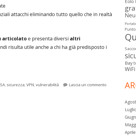
Eolo
ate
gra
ziali attacchi eliminando tutto quello che in realtà
Neut
Portabi
Punto
Qu
 articolato
e presenta diversi
altri
indi risulta utile anche a chi ha già predisposto i
Sacco
sic
Bay
t
WiFi
AR
ag
per Hardening d
SA
,
sicurezza
,
VPN
,
vulnerabilità
Lascia un commento
Agos
Lugli
Giug
Magg
April