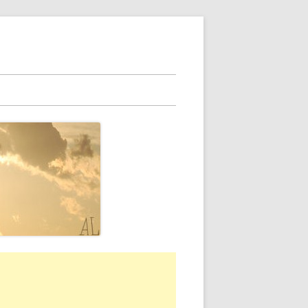
rra
erale