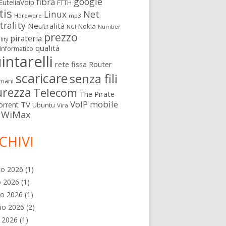
google
fibra
EuteliaVoip
FTTH
tis
Linux
Net
Hardware
mp3
rality
Neutralità
Nokia
NGI
Number
prezzo
pirateria
lity
qualità
Informatico
intarelli
rete fissa
Router
scaricare
senza fili
mani
urezza
Telecom
The Pirate
VoIP mobile
TV
orrent
Ubuntu
Vira
WiMax
CHIVI
ella VPN
to 2026
(1)
o 2026
(1)
no 2026
(1)
io 2026
(2)
e 2026
(1)