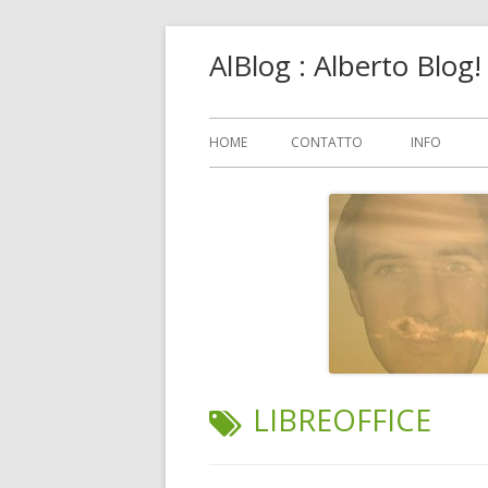
Vai
AlBlog : Alberto Blog
al
contenuto
Menu
HOME
CONTATTO
INFO
principale
TAG:
LIBREOFFICE