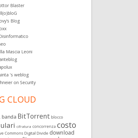
ttor Blaster
ll(o)bloG
ovy’s Blog
oxx
 Disinformatico
heo
lla Mascia Leoni
anteblog
apolux
inta 's weblog
hneier on Security
G CLOUD
BitTorrent
banda
L
blocco
costo
lulari
concorrenza
cifratura
download
Digital Divide
ive Commons