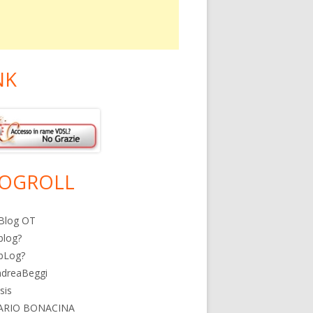
NK
OGROLL
Blog OT
blog?
bLog?
ndreaBeggi
isis
ARIO BONACINA