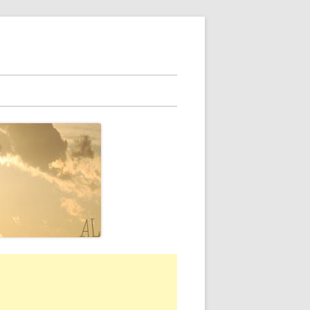
rra
erale