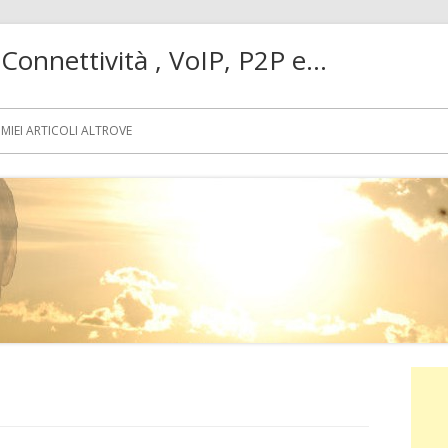
! Connettività , VoIP, P2P e…
MIEI ARTICOLI ALTROVE
Ba
lat