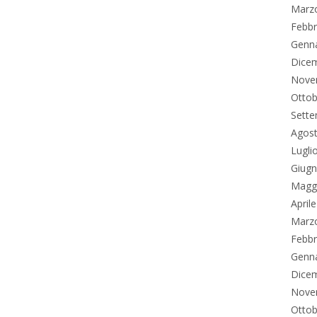
Marz
Febbr
Genn
Dice
Nove
Ottob
Sett
Agos
Lugli
Giug
Magg
April
Marz
Febbr
Genn
Dice
Nove
Ottob