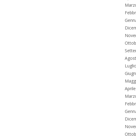
Marz
Febbr
Genn
Dice
Nove
Ottob
Sett
Agos
Lugli
Giug
Magg
April
Marz
Febbr
Genn
Dice
Nove
Ottob