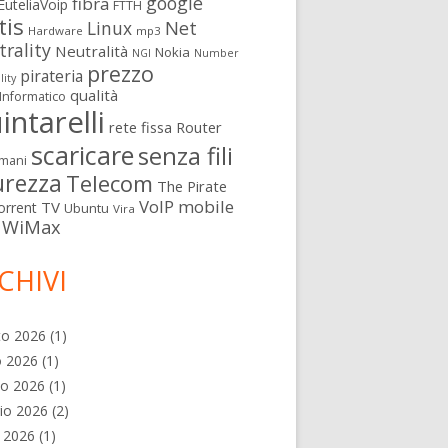
google
fibra
EuteliaVoip
FTTH
tis
Linux
Net
Hardware
mp3
rality
Neutralità
Nokia
NGI
Number
prezzo
pirateria
lity
qualità
Informatico
intarelli
rete fissa
Router
scaricare
senza fili
mani
urezza
Telecom
The Pirate
VoIP mobile
TV
orrent
Ubuntu
Vira
WiMax
CHIVI
to 2026
(1)
o 2026
(1)
no 2026
(1)
io 2026
(2)
e 2026
(1)