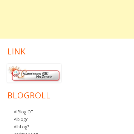
LINK
BLOGROLL
AlBlog OT
Alblog?
AlbLog?