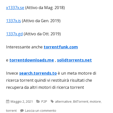
x1337x.se
(Attivo da Mag. 2018)
1337x.is
(Attivo da Gen. 2019)
1337x.gd
(Attivo da Ott. 2019)
Interessante anche
torrentfunk.com
e
torrentdownloads.me
,
solidtorrents.net
Invece
search.torrends.to
è un meta motore di
ricerca torrent quindi vi restituirà risultati che
recupera da altri motori di ricerca torrent
Pubblicato
Categorie
Tag
Maggio 2, 2021
P2P
alternative
,
BitTorrent
,
motore
,
per Motori di ricerca torrent: 1337x e a
torrent
Lascia un commento