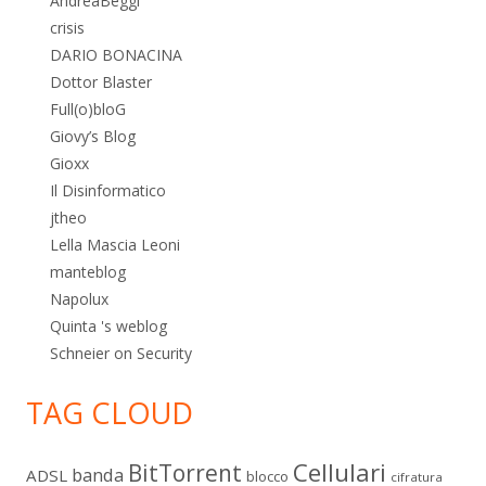
AndreaBeggi
crisis
DARIO BONACINA
Dottor Blaster
Full(o)bloG
Giovy’s Blog
Gioxx
Il Disinformatico
jtheo
Lella Mascia Leoni
manteblog
Napolux
Quinta 's weblog
Schneier on Security
TAG CLOUD
Cellulari
BitTorrent
banda
ADSL
blocco
cifratura