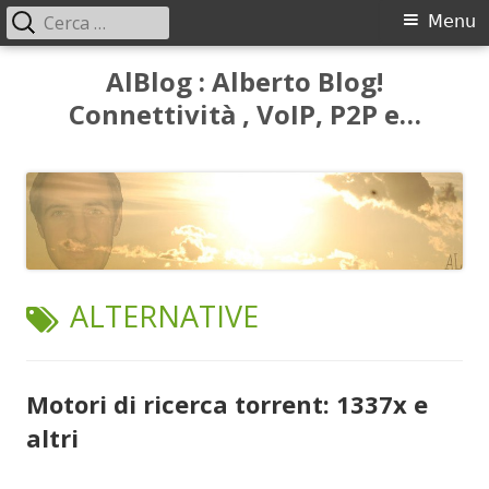
Ricerca
Menu
Menu
per:
principale
Vai
AlBlog : Alberto Blog!
al
Connettività , VoIP, P2P e…
contenuto
TAG:
ALTERNATIVE
Motori di ricerca torrent: 1337x e
altri