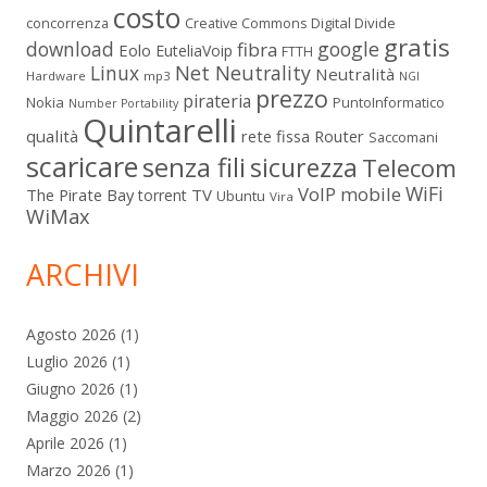
costo
Digital Divide
concorrenza
Creative Commons
gratis
download
google
fibra
Eolo
EuteliaVoip
FTTH
Linux
Net Neutrality
Neutralità
Hardware
mp3
NGI
prezzo
pirateria
Nokia
PuntoInformatico
Number Portability
Quintarelli
qualità
rete fissa
Router
Saccomani
scaricare
senza fili
sicurezza
Telecom
WiFi
VoIP mobile
The Pirate Bay
TV
torrent
Ubuntu
Vira
WiMax
ARCHIVI
Agosto 2026
(1)
Luglio 2026
(1)
Giugno 2026
(1)
Maggio 2026
(2)
Aprile 2026
(1)
Marzo 2026
(1)